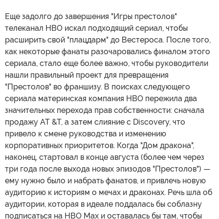
Еще задолго до завершения "Игры престолов"
телеканал HBO искал подходящий сериал, чтобы
расширить свой "плацдарм" до Вестероса. После того,
как некоторые фанаты разочаровались финалом этого
сериала, стало еще более важно, чтобы руководители
нашли правильный проект для превращения
"Престолов" во франшизу. В поисках следующего
сериала материнская компания HBO пережила два
значительных перехода прав собственности: сначала
продажу AT &T, а затем слияние с Discovery, что
привело к смене руководства и изменению
корпоративных приоритетов. Когда "Дом дракона",
наконец, стартовал в конце августа (более чем через
три года после выхода новых эпизодов "Престолов") —
ему нужно было и набрать фанатов, и привлечь новую
аудиторию к историям о мечах и драконах. Речь шла об
аудитории, которая в идеале поддалась бы соблазну
подписаться на HBO Max и оставалась бы там, чтобы