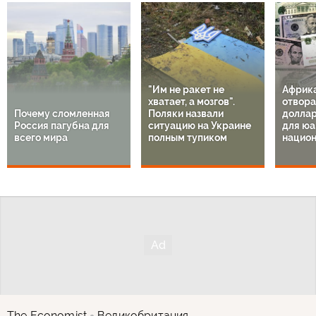
"Им не ракет не
Африк
хватает, а мозгов".
отвора
Почему сломленная
Поляки назвали
доллар
Россия пагубна для
ситуацию на Украине
для юа
всего мира
полным тупиком
национ
The Economist
Великобритания