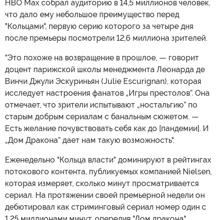
HBO Max собрал аудиторию в 14,5 миллионов человек,
что дало ему небольшое преимущество перед
"Кольцами", первую серию которого за четыре дня
после премьеры посмотрели 12,6 миллиона зрителей.
"Это похоже на возвращение в прошлое, — говорит
доцент парижской школы менеджмента Леонарда де
Винчи Джули Эскуриньян (Julie Escurignan), которая
исследует настроения фанатов „Игры престолов”. Она
отмечает, что зрители испытывают „ностальгию” по
старым добрым сериалам с банальным сюжетом. —
Есть желание почувствовать себя как до [пандемии]. И
„Дом Дракона” дает нам такую возможность".
Еженедельно "Кольца власти" доминируют в рейтингах
потокового контента, публикуемых компанией Nielsen,
которая измеряет, сколько минут просматривается
сериал. На протяжении своей премьерной недели он
дебютировал как стриминговый сериал номер один с
1,25 миллионами минут, опередив "Дом дракона",