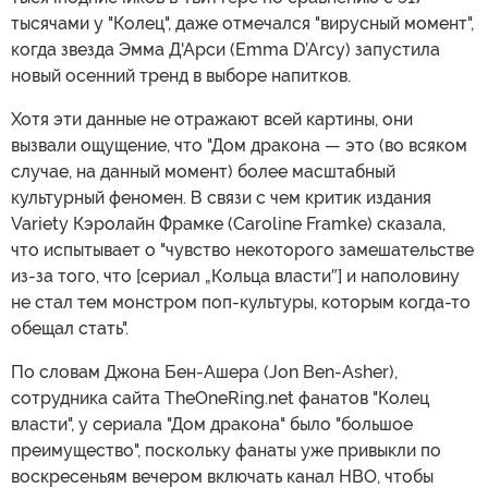
тысячами у "Колец", даже отмечался "вирусный момент",
когда звезда Эмма Д'Арси (Emma D’Arcy) запустила
новый осенний тренд в выборе напитков.
Хотя эти данные не отражают всей картины, они
вызвали ощущение, что "Дом дракона — это (во всяком
случае, на данный момент) более масштабный
культурный феномен. В связи с чем критик издания
Variety Кэролайн Фрамке (Caroline Framke) сказала,
что испытывает о "чувство некоторого замешательстве
из-за того, что [сериал „Кольца власти″] и наполовину
не стал тем монстром поп-культуры, которым когда-то
обещал стать".
По словам Джона Бен-Ашера (Jon Ben-Asher),
сотрудника сайта TheOneRing.net фанатов "Колец
власти", у сериала "Дом дракона" было "большое
преимущество", поскольку фанаты уже привыкли по
воскресеньям вечером включать канал HBO, чтобы