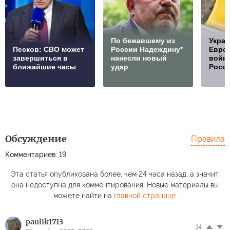
По бежавшему из
Украи
Песков: СВО может
России Надеждину*
Европ
завершиться в
нанесли новый
войну
ближайшие часы
удар
Росс
Обсуждение
Правила
Комментариев: 19
Эта статья опубликована более, чем 24 часа назад, а значит,
она недоступна для комментирования. Новые материалы вы
можете найти на
главной странице
.
paulik1713
14