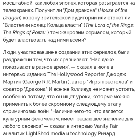
масштабной, как любая эпопея, которая разыграется на
телеэкранах. Получит ли "Дом дракона" (
House of the
Dragon
) корону зрительской аудитории или станет ли
"Властелин колец: Кольца власти" (
The Lord of the Rings:
The Rings of Power
) тем жанровым сериалом, который
будет властвовать над ними всеми?
Люди, участвовавшие в создании этих сериалов, были
раздражены тем, что их сравнивают. "Нас даже
показывают в разное время", — сказал в июле в
интервью изданию The Hollywood Reporter Джордж
Мартин (George R.R. Martin ), автор "Игры престолов" и
соавтор "Дракона". И все же Голливуд не может устоять,
особенно потому, что он ищет уроки, которые можно
применить к более скромному следующему этапу
стриминговых войн. "Наличие чего-то, что является
культурным феноменом, имеет решающее значение для
любого сервиса" — сказал в интервью Vanity Fair
аналитик LightShed media и technology Ричард