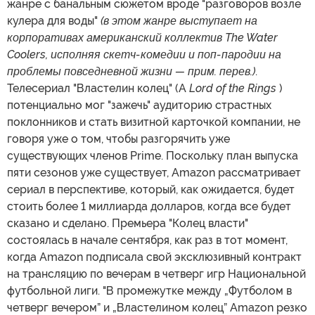
жанре с банальным сюжетом вроде "разговоров возле
кулера для воды"
(в этом жанре выступает на
корпоративах американский коллектив The Water
Coolers, исполняя скетч-комедии и поп-пародии на
проблемы повседневной жизни — прим. перев.)
.
Телесериал "Властелин колец" (A
Lord of the Rings
)
потенциально мог "зажечь" аудиторию страстных
поклонников и стать визитной карточкой компании, не
говоря уже о том, чтобы разгорячить уже
существующих членов Prime. Поскольку план выпуска
пяти сезонов уже существует, Amazon рассматривает
сериал в перспективе, который, как ожидается, будет
стоить более 1 миллиарда долларов, когда все будет
сказано и сделано. Премьера "Колец власти"
состоялась в начале сентября, как раз в тот момент,
когда Amazon подписала свой эксклюзивный контракт
на трансляцию по вечерам в четверг игр Национальной
футбольной лиги. "В промежутке между „Футболом в
четверг вечером” и „Властелином колец” Amazon резко