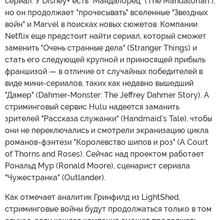
сериал. У Disney+ есть "Мандалорец" (The Mandalorian ),
но он продолжает "прочесывать" вселенные "Звездных
войн" и Marvel в поисках новых сюжетов. Компании
Netflix еще предстоит найти сериал, который сможет
заменить "Очень странные дела" (Stranger Things) и
стать его следующей крупной и приносящей прибыль
франшизой — в отличие от случайных победителей в
виде мини-сериалов, таких как недавно вышедший
"Дамер" (Dahmer-Monster: The Jeffrey Dahmer Story). А
стриминговый сервис Hulu надеется заманить
зрителей "Рассказа служанки" (Handmaid’s Tale), чтобы
они не переключались и смотрели экранизацию цикла
романов-фэнтези "Королевство шипов и роз" (A Court
of Thorns and Roses). Сейчас над проектом работает
Рональд Мур (Ronald Moore), сценарист сериала
"Чужестранка" (Outlander).
Как отмечает аналитик Гринфилд из LightShed,
стриминговые войны будут продолжаться только в том