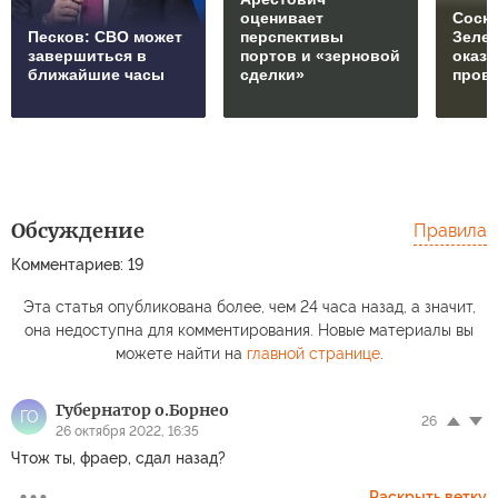
оценивает
Соски
Песков: СВО может
перспективы
Зеле
завершиться в
портов и «зерновой
оказ
ближайшие часы
сделки»
пров
Обсуждение
Правила
Комментариев: 19
Эта статья опубликована более, чем 24 часа назад, а значит,
она недоступна для комментирования. Новые материалы вы
можете найти на
главной странице
.
Губернатор о.Борнео
ГО
26
26 октября 2022, 16:35
Чтож ты, фраер, сдал назад?
Раскрыть ветку