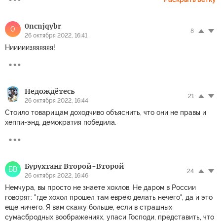
0ncnjqybr
0
8
26 октября 2022, 16:41
Нииииизяяяяяя!
Недождётесь
21
26 октября 2022, 16:44
Стоило товарищам доходчиво объяснить, что они не правы и
хеппи-энд, демократия победила.
Бурухтанг Второй-Второй
БВ
24
26 октября 2022, 16:46
Немчура, вы просто не знаете хохлов. Не даром в России
говорят: "где хохол прошел там еврею делать нечего", да и это
еще ничего. Я вам скажу больше, если в страшных
сумасбродных воображениях, упаси Господи, представить, что