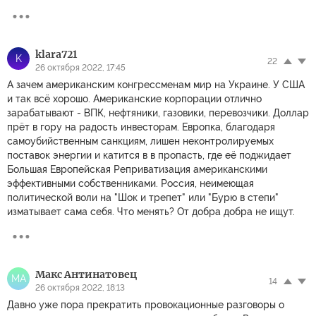
klara721
K
22
26 октября 2022, 17:45
А зачем американским конгрессменам мир на Украине. У США
и так всё хорошо. Американские корпорации отлично
зарабатывают - ВПК, нефтяники, газовики, перевозчики. Доллар
прёт в гору на радость инвесторам. Европка, благодаря
самоубийственным санкциям, лишен неконтролируемых
поставок энергии и катится в в пропасть, где её поджидает
Большая Европейская Реприватизация американскими
эффективными собственниками. Россия, неимеющая
политической воли на "Шок и трепет" или "Бурю в степи"
изматывает сама себя. Что менять? От добра добра не ищут.
Макс Антинатовец
МА
14
26 октября 2022, 18:13
Давно уже пора прекратить провокационные разговоры о