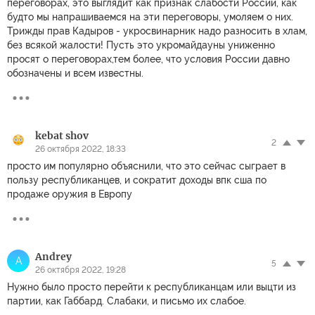
переговорах, это выглядит как признак слабости России, как
будто мы напрашиваемся на эти переговоры, умоляем о них.
Трижды прав Кадыров - укросвинарник надо разносить в хлам,
без всякой жалости! Пусть это укромайдауны униженно
просят о переговорах,тем более, что условия России давно
обозначены и всем известны.
kebat shov
2
26 октября 2022, 18:33
просто им популярно объяснили, что это сейчас сыграет в
пользу республиканцев, и сократит доходы впк сша по
продаже оружия в Европу
Andrey
A
5
26 октября 2022, 19:28
Нужно было просто перейти к республиканцам или выцти из
партии, как Габбард. Слабаки, и письмо их слабое.