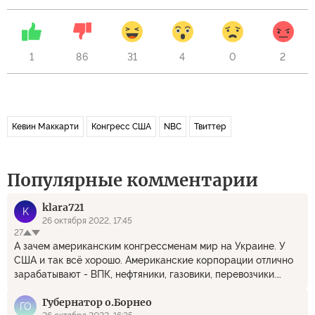
1
86
31
4
0
2
Кевин Маккарти
Конгресс США
NBC
Твиттер
Популярные комментарии
klara721
K
26 октября 2022, 17:45
27
А зачем американским конгрессменам мир на Украине. У
США и так всё хорошо. Американские корпорации отлично
зарабатывают - ВПК, нефтяники, газовики, перевозчики.
Доллар прёт в гору на радость инвесторам. Европка,
Губернатор о.Борнео
благодаря самоубийственным санкциям, лишен
ГО