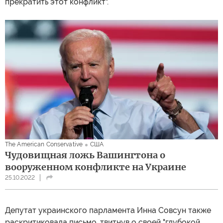
прекратить этот конфликт".
The American Conservative
США
Чудовищная ложь Вашингтона о
вооруженном конфликте на Украине
25.10.2022
Депутат украинского парламента Инна Совсун также
раскритиковала письмо, твитнув о своей "глубокой