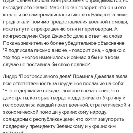
Цирк, одним словом. Конгрессмены оправдываются, но
выглядит это жалко. Марк Покан говорит, что он и его
коллеги не намеревались критиковать Байдена, а лишь
предлагали, помимо предоставления военной помощи,
искать пути к прекращению огня и переговорам. А
конгрессвумен Сэра Джакобс дала в ответ на слова
Покана значительно более убедительное объяснение.
"Я подписала письмо в июне, - говорит она, - однако с
тех пор многое изменилось и сейчас я бы ни в коем
случае не поставила бы свою подпись".
Лидер "Прогрессивного дела" Прамила Джаяпал взяла
всю ответственность за неудачное послание на себя:
"Его содержание создает ложное впечатление, что
демократы, которые твердо поддерживают Украину и
голосовали за каждый пакет военной, стратегической и
экономической помощи украинскому народу,
солидарны с республиканцами, что хотят закупорить
поддержку президенту Зеленскому и украинским