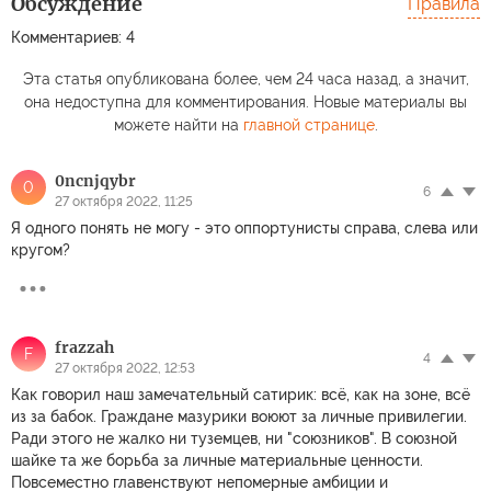
Обсуждение
Правила
Комментариев: 4
Эта статья опубликована более, чем 24 часа назад, а значит,
она недоступна для комментирования. Новые материалы вы
можете найти на
главной странице
.
0ncnjqybr
0
6
27 октября 2022, 11:25
Я одного понять не могу - это оппортунисты справа, слева или
кругом?
frazzah
F
4
27 октября 2022, 12:53
Как говорил наш замечательный сатирик: всё, как на зоне, всё
из за бабок. Граждане мазурики воюют за личные привилегии.
Ради этого не жалко ни туземцев, ни "союзников". В союзной
шайке та же борьба за личные материальные ценности.
Повсеместно главенствуют непомерные амбиции и