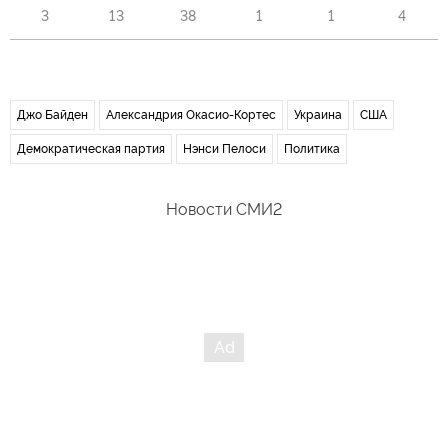
3
13
38
1
1
4
Джо Байден
Александрия Окасио-Кортес
Украина
США
Демократическая партия
Нэнси Пелоси
Политика
Новости СМИ2