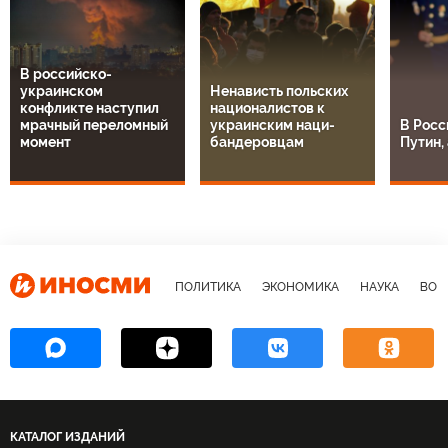
В российско-
украинском
Ненависть польских
конфликте наступил
националистов к
мрачный переломный
украинским наци-
В Росс
момент
бандеровцам
Путин, 
ПОЛИТИКА
ЭКОНОМИКА
НАУКА
ВОЕ
КАТАЛОГ ИЗДАНИЙ