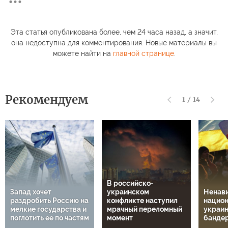
Эта статья опубликована более, чем 24 часа назад, а значит,
она недоступна для комментирования. Новые материалы вы
можете найти на
главной странице
.
Рекомендуем
1
/
14
В российско-
Запад хочет
украинском
Ненави
раздробить Россию на
конфликте наступил
национ
мелкие государства и
мрачный переломный
украин
поглотить ее по частям
момент
банде