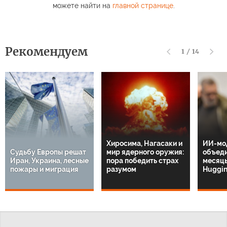
можете найти на
главной странице
.
Рекомендуем
1
/
14
Хиросима, Нагасаки и
ИИ-мо
Судьбу Европы решат
мир ядерного оружия:
объеди
Иран, Украина, лесные
пора победить страх
месяцы
пожары и миграция
разумом
Huggin