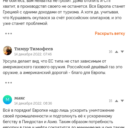
Не бойтесь, вам нехватка не грозит. Дома отопить и СПГ
хватит, в производствп своего не останется. Вся Европа станет
Грецией с одними доходами от туризма. А хотя да, учитывая,
что Куршавель окупаося за счёт российских олигархов, и это
уже станет проблемой.
Раскрыть ветку
Тимур Тимофеев
16
14 декабря 2022, 07:46
Урсула делает вид, что ЕС типа не стал зависимым от
американского газового оружия. Российский дешёвый газ это
оружие, а американский дорогой - благо для Европы.
макс
М
15
14 декабря 2022, 08:36
Всё в порядке! Европке надо лишь ускорить уничтожение
своей промышленности и подтолкнуть её к ускоренному
бегству в Пиндостан и Азию. Таким образом потребность
европки в газе и нефти сократится до мининимума и она таким