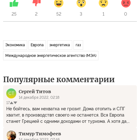
25
2
52
3
1
0
Экономика
Европа
энергетика
газ
Международное энергетическое агентство (МЭА)
Популярные комментарии
Сергей Титов
СТ
14 декабря 2022, 02:18
17
Не бойтесь, вам нехватка не грозит. Дома отопить и СПГ
хватит, в производствп своего не останется. Вся Европа
станет Грецией с одними доходами от туризма. А хотя да,
учитывая, что Куршавель окупаося за счёт российских
Тимур Тимофеев
олигархов, и это уже станет проблемой.
14 декабря 2022, 07:46