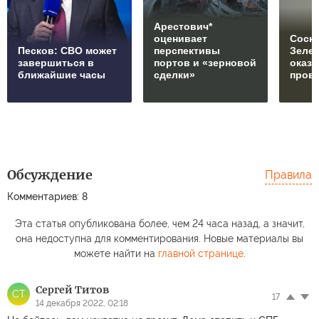
Арестович*
оценивает
Соски
Песков: СВО может
перспективы
Зеле
завершиться в
портов и «зерновой
оказ
ближайшие часы
сделки»
пров
Обсуждение
Правила
Комментариев: 8
Эта статья опубликована более, чем 24 часа назад, а значит,
она недоступна для комментирования. Новые материалы вы
можете найти на
главной странице
.
Сергей Титов
СТ
17
14 декабря 2022, 02:18