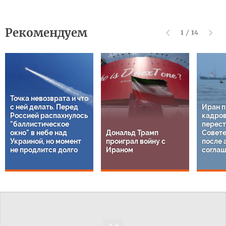
Рекомендуем
1
/
14
Точка невозврата и что
с ней делать. Перед
Иран п
Россией распахнулось
кадро
"баллистическое
перест
окно" в небе над
Дональд Трамп
Совете
Украиной, но момент
проиграл войну с
после 
не продлится долго
Ираном
соглаш