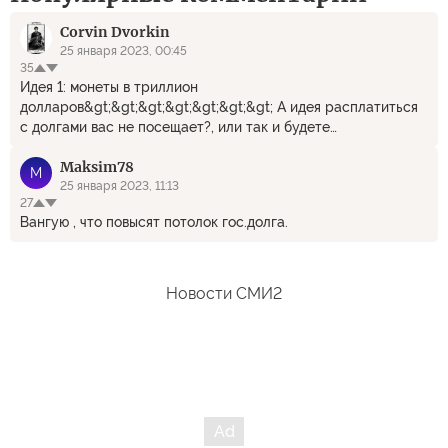
Corvin Dvorkin
25 января 2023, 00:45
35
Идея 1: монеты в триллион
долларов&gt;&gt;&gt;&gt;&gt;&gt;&gt; А идея расплатиться
с долгами вас не посещает?, или так и будете
штампованные монеты? Да и никакой это не потолок, а
Maksim78
самое обычное дно и уже как бы не первое.
M
25 января 2023, 11:13
27
Вангую , что повысят потолок гос.долга.
Новости СМИ2