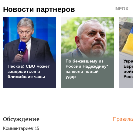
Новости партнеров
INFOX
По бежавшему из
Украи
Песков: СВО может
России Надеждину*
Европ
завершиться в
нанесли новый
войну
ближайшие часы
удар
Росс
Обсуждение
Правила
Комментариев: 15