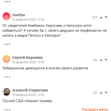
rsufiya
R
120
13 февраля 2023, 17:34
От свидетелей бомбежки Хиросимы и Нагасаки хотят
избавиться? А почему бы с своего дедушки на перфокартах не
начать и ведьм Пелоси и Хиллари?
Сергей Коровин
СК
151
13 февраля 2023, 17:42
Либеральная демократия в апогее своего развития.
Алексей Глядченко
110
13 февраля 2023, 17:50
Пускай США покажет пример.
Раскрыть ветку