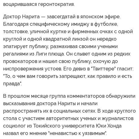
воцарившаяся геронтократия.
Доктор Нарита — завсегдатай в японском эфире.
Благодаря специфическому имиджу в футболке,
толстовке, уличной куртке и фирменных очках с одной
круглой и одной квадратной линзой он нередко
эпатирует публику, размахивая своими учеными
регалиями из Лиги плюща. Он слывет одним из редких
провокаторов и нашел свою публику, охочую до
ниспровержения устоев. Его девиз в "Твиттере" гласит:
"То, о чем вам говорить запрещают, как правило и есть
правда".
В прошлом месяце группа комментаторов обнаружили
высказывания доктора Нариты и начали
распространять их в социальных сетях. В ходе круглого
стола с участием авторитетных ученых и журналистов
социолог из Токийского университета Юки Хонда
назвал его мнение "ненавистью к уязвимым".