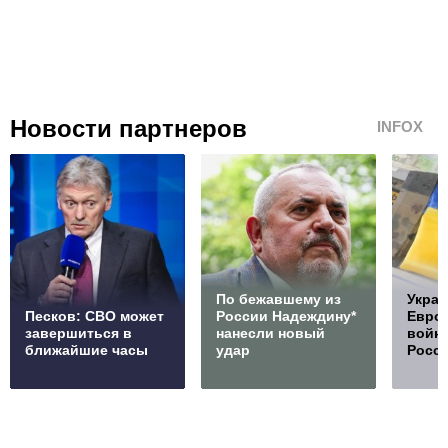
Новости партнеров
INFOX
По бежавшему из
Украи
Песков: СВО может
России Надеждину*
Европ
завершиться в
нанесли новый
войну
ближайшие часы
удар
Росс