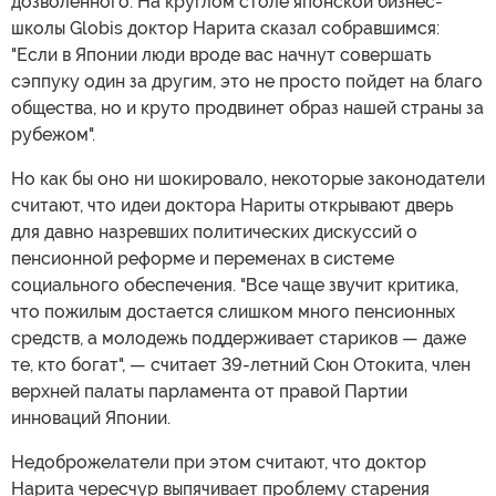
дозволенного. На круглом столе японской бизнес-
школы Globis доктор Нарита сказал собравшимся:
"Если в Японии люди вроде вас начнут совершать
сэппуку один за другим, это не просто пойдет на благо
общества, но и круто продвинет образ нашей страны за
рубежом".
Но как бы оно ни шокировало, некоторые законодатели
считают, что идеи доктора Нариты открывают дверь
для давно назревших политических дискуссий о
пенсионной реформе и переменах в системе
социального обеспечения. "Все чаще звучит критика,
что пожилым достается слишком много пенсионных
средств, а молодежь поддерживает стариков — даже
те, кто богат", — считает 39-летний Сюн Отокита, член
верхней палаты парламента от правой Партии
инноваций Японии.
Недоброжелатели при этом считают, что доктор
Нарита чересчур выпячивает проблему старения