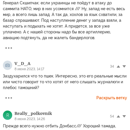
Генерал Скшипчак: если украинцы не пойдут в атаку до
саммита НАТО, мир в них усомнится /// Ну, запад не есть весь
мир, а всего лишь запад. А так да, хохлов за язык схватили, за
базар спрашивают. Под наступление денег у запада взяли, а
наступать и подыхать не хотят. А придется, за все уже
уплачено. А с нашей стороны надо бы все артиллерию,
авиацию подтянуть, да не жалеть бандерлогов.
V_D_A
34
8 июня 2023, 14:17
Заздухарился что то пшек. Интересно, это его реальные мысли
или чисто говорит то что хотят от него слышать журналюги и
плебос тамошний?
Раскрыть ветку
Really_polkovnik
R
54
8 июня 2023, 14:26
Прежде всего нужно отбить Донбасс/// Хороший тамада,