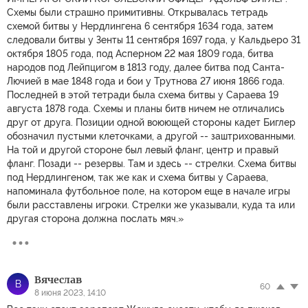
Схемы были страшно примитивны. Открывалась тетрадь
схемой битвы у Нердлингена 6 сентября 1634 года, затем
следовали битвы у Зенты 11 сентября 1697 года, у Кальдьеро 31
октября 1805 года, под Асперном 22 мая 1809 года, битва
народов под Лейпцигом в 1813 году, далее битва под Санта-
Лючией в мае 1848 года и бои у Трутнова 27 июня 1866 года.
Последней в этой тетради была схема битвы у Сараева 19
августа 1878 года. Схемы и планы битв ничем не отличались
друг от друга. Позиции одной воюющей стороны кадет Биглер
обозначил пустыми клеточками, а другой -- заштрихованными.
На той и другой стороне был левый фланг, центр и правый
фланг. Позади -- резервы. Там и здесь -- стрелки. Схема битвы
под Нердлингеном, так же как и схема битвы у Сараева,
напоминала футбольное поле, на котором еще в начале игры
были расставлены игроки. Стрелки же указывали, куда та или
другая сторона должна послать мяч.»
Вячеслав
В
60
8 июня 2023, 14:10