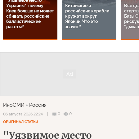
"Уязвимое место
Украины": почему
Китайские и
Все це
Киев больше не может
российские корабли
стерты
сбивать российские
кружат вокруг
Базы С
баллистические
Японии. Что это
рискую
ракеты?
значит?
"дыхан
ИноСМИ
Россия
0
0
06 августа 2026 22:24
ОРИГИНАЛ СТАТЬИ
"Уязвимое место