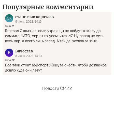
Популярные комментарии
станислав коротаев
СК
8 июня 2023, 14:16
67
Генерал Скшипчак: если украинцы не пойдут в атаку до
саммита НАТО, мир в них усомнится /// Ну, запад не есть
весь мир, а всего лишь запад. А так да, хохлов за язык
схватили, за базар спрашивают. Под наступление денег у
Вячеслав
запада взяли, а наступать и подыхать не хотят. А придется,
В
за все уже уплачено. А с нашей стороны надо бы все
8 июня 2023, 14:10
62
артиллерию, авиацию подтянуть, да не жалеть бандерлогов.
Все таки стоит аэропорт Жешува снести, чтобы до пшеков
дошло куда они лезут.
Новости СМИ2