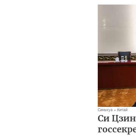
Синьхуа
Китай
Си Цзин
госсекр