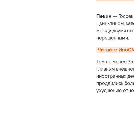
Пекин
— Госсек
Цзиньпином, за
между двумя св
нерешенными.
Читайте ИноСМ
Тем не менее 35
главным внешне
иностранных дел
продлились боле
ухудшению отно