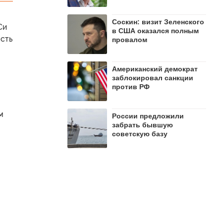
Соскин: визит Зеленского
Си
в США оказался полным
сть
провалом
Американский демократ
заблокировал санкции
против РФ
м
России предложили
забрать бывшую
советскую базу