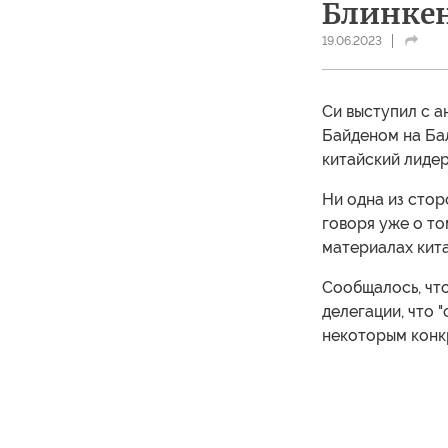
Блинке
19.06.2023
Си выступил с а
Байденом на Бал
китайский лиде
Ни одна из стор
говоря уже о то
материалах кита
Сообщалось, чт
делегации, что 
некоторым конкр