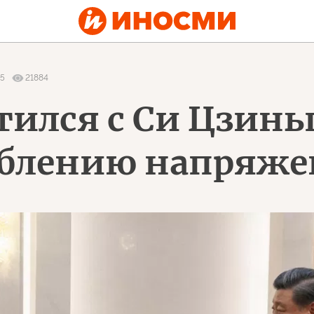
5
21884
тился с Си Цзин
аблению напряж