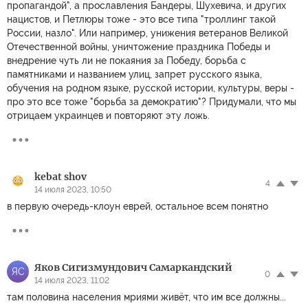
пропагандой", а прославления Бандеры, Шухевича, и других
нацистов, и Петлюры тоже - это все типа "троллинг такой
России, назло". Или например, унижения ветеранов Великой
Отечественной войны, уничтожение праздника Победы и
внедрение чуть ли не покаяния за Победу, борьба с
памятниками и названием улиц, запрет русского языка,
обучения на родном языке, русской истории, культуры, веры -
про это все тоже "борьба за демократию"? Придумали, что мы
отрицаем украинцев и повторяют эту ложь.
kebat shov
4
14 июля 2023, 10:50
в первую очередь-клоун еврей, остальное всем понятно
Яков Сигизмундович Самаркандский
ЯС
0
14 июля 2023, 11:02
там половина населения мриями живёт, что им все должны...