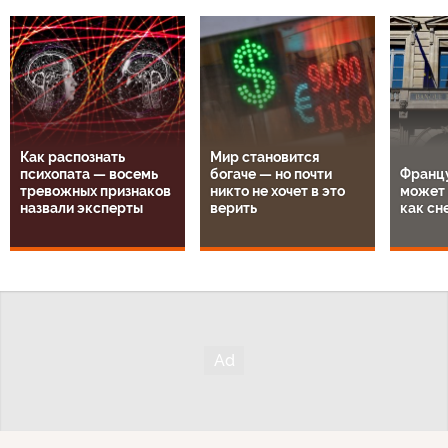
Как распознать
Мир становится
психопата — восемь
богаче — но почти
Францу
тревожных признаков
никто не хочет в это
может 
назвали эксперты
верить
как сн