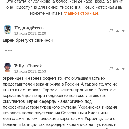
Эта статья опубликована более, чем 24 часа назад, а значит,
она недоступна для комментирования. Новые материалы вы
можете найти на
главной странице
.
Недождётесь
27
13 июля 2023, 21:28
Евреи брезгуют свининой.
Villy_Churak
27
13 июля 2023, 21:53
Украинцев и евреев роднит то, что бОльшая часть их
представителей веками жила в России. А так же то, что их
никто к нам не звал. Евреи ашкеназы проникли в Россию с
корыстной целью при поддержке польско-литовских
оккупантов. Евреи сефарды - аналогично, под
покровительством турецкого султана. Украинская инвазия
началась после опустошения Северщины и Киевщины
монголами, потом польскими карателями. Украинцы шли с
Волыни и Галиции как мародёры - селились на пустошах и