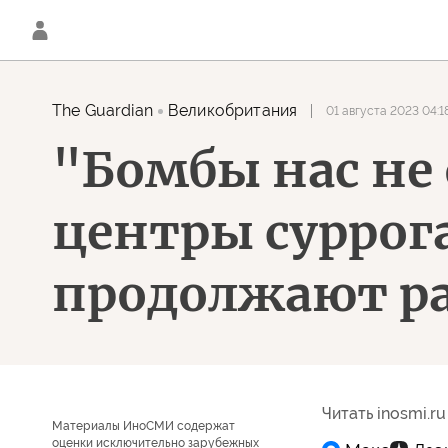
The Guardian
Великобритания
01 августа 2023 04:1
"Бомбы нас не
центры суррог
продолжают ра
Читать inosmi.ru
Материалы ИноСМИ содержат
оценки исключительно зарубежных