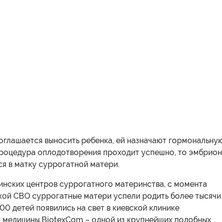
оглашается выносить ребенка, ей назначают гормональну
процедура оплодотворения проходит успешно, то эмбрио
я в матку суррогатной матери.
инских центров суррогатного материнства, с момента
кой СВО суррогатные матери успели родить более тысячи
600 детей появились на свет в киевской клинике
 медицины BiotexCom – одной из крупнейших подобных