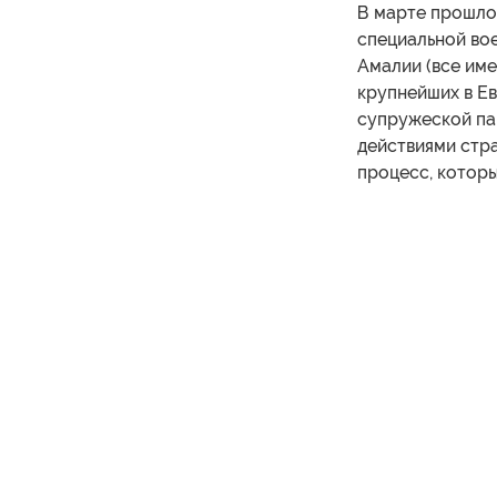
В марте прошлог
специальной во
Амалии (все име
крупнейших в Е
супружеской пар
действиями стра
процесс, которы