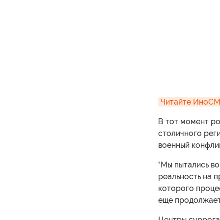
Читайте ИноСМИ
В тот момент ро
столичного реги
военный конфлик
"Мы пытались во
реальность на п
которого проце
еще продолжаетс
Центры суррога