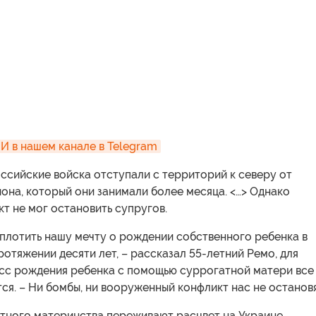
 в нашем канале в Telegram
ссийские войска отступали с территорий к северу от
она, который они занимали более месяца. <…> Однако
т не мог остановить супругов.
плотить нашу мечту о рождении собственного ребенка в
ротяжении десяти лет, – рассказал 55-летний Ремо, для
сс рождения ребенка с помощью суррогатной матери все
я. – Ни бомбы, ни вооруженный конфликт нас не остановя
тного материнства переживают расцвет на Украине