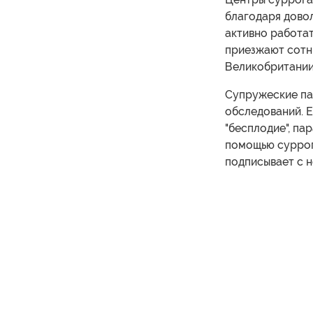
благодаря дово
активно работать
приезжают сотни
Великобритании
Супружеские па
обследований. Е
"бесплодие", па
помощью суррог
подписывает с н