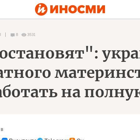
8
8
3531
 остановят": укр
атного материнс
ботать на полн
 в