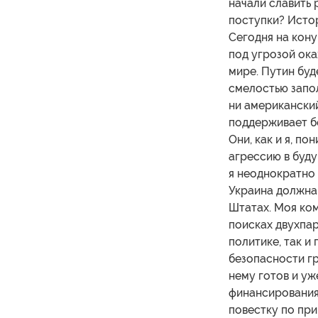
начали славить 
поступки? Истор
Сегодня на кону
под угрозой ока
мире. Путин буд
смелостью запол
ни американский
поддерживает б
Они, как и я, п
агрессию в буду
я неоднократно 
Украина должна
Штатах. Моя ко
поисках двухпар
политике, так и
безопасности гр
нему готов и уж
финансирования
повестку по пр