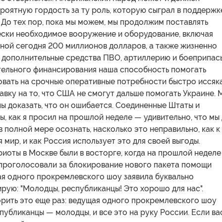
роятную гордость за ту роль, которую сыграл в поддержк
 До тех пор, пока мы можем, мы продолжим поставлять
ески необходимое вооружение и оборудование, включая
ной сегодня 200 миллионов долларов, а также жизненно
, дополнительные средства ПВО, артиллерию и боеприпас
тельного финансирования наша способность помогать
овать на срочные оперативные потребности быстро иссяка
авку на то, что США не смогут дальше помогать Украине. 
ы доказать, что он ошибается. Соединенные Штаты и
, как я просил на прошлой неделе — удивительно, что мы
в полной мере осознать, насколько это неправильно, как к
 мир, и как Россия использует это для своей выгоды.
иоты в Москве были в восторге, когда на прошлой неделе
проголосовали за блокирование нового пакета помощи
ая одного прокремлевского шоу заявила буквально
рую: "Молодцы, республиканцы! Это хорошо для нас".
орить это еще раз: ведущая одного прокремлевского шоу
спубликанцы — молодцы, и все это на руку России. Если ва