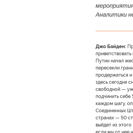
мероприятия
Аналитики н
Джо Байден:
Пр
приветствовать 
Путин начал жес
пересекли грани
продержаться и 
здесь сегодня сн
свободной — уже
подчинить себе 
каждом шагу, о
Соединенных Шта
странах — 50 с
выйдет из этого
если мы от нее 