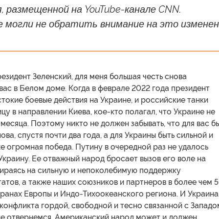
, размещенной на YouTube-канале CNN.
е могли не обратить внимание на это изменен
езидент Зеленский, для меня большая честь снова
вас в Белом доме. Когда в феврале 2022 года президент
токие боевые действия на Украине, и российские танки
цу в направлении Киева, кое-кто полагал, что Украине не
месяца. Поэтому никто не должен забывать, что для вас б
ова, спустя почти два года, а для Украины быть сильной и
 огромная победа. Путину в очередной раз не удалось
Украину. Ее отважный народ бросает вызов его воле на
пираясь на сильную и непоколебимую поддержку
тов, а также наших союзников и партнеров в более чем 
транах Европы и Индо-Тихоокеанского региона. И Украина
 конфликта гордой, свободной и тесно связанной с Западо
не отвернемся. Американский народ может и должен