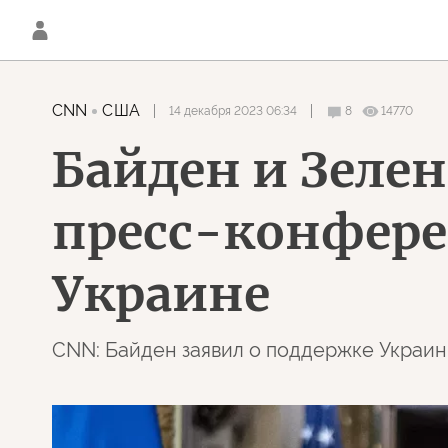
CNN
США
14 декабря 2023 06:34
8
14770
Байден и Зеле
пресс-конфер
Украине
CNN: Байден заявил о поддержке Украины