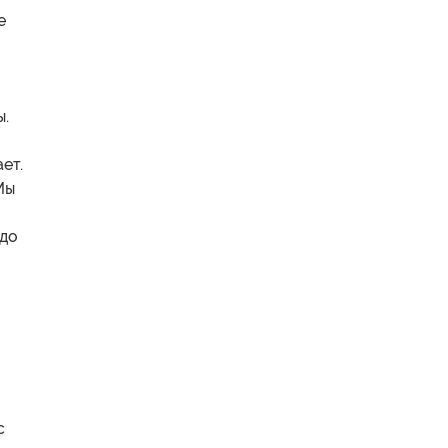
е
ы.
ет.
Мы
 до
с