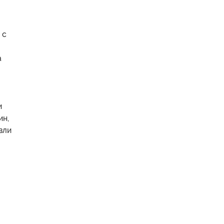
 с
а
и
ин,
вли