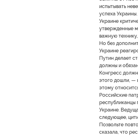
испытывать неве
успеха Украины.
Украине критич
утвержденные м
важную технику
Но без дополни
Украине реагир
Путин делает ст
должны и обязан
Конгресс должны
этого дошли, — 
этому относится
Российские патр
республиканцы 
Украине. Ведущ
следующее, цити
Позвольте повт
сказала, что ре