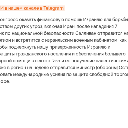
 в нашем канале в Telegram
Конгресс оказать финансовую помощь Израилю для борьбы
вом других угроз, включая Иран, после нападения 7
ик по национальной безопасности Салливан отправится н
егион и встретится с израильским военным кабинетом, как
тобы подчеркнуть нашу приверженность Израилю и
защиты гражданского населения и обеспечения большего
рной помощи в cектор Газа и ее получение палестинским
же в регион на неделе отправится министр [обороны] Ост
ровать международные усилия по защите свободной торго
море.