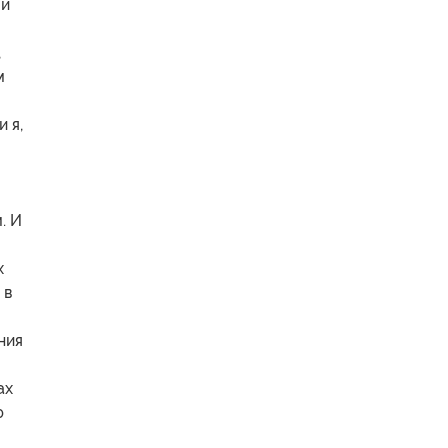
ои
,
м
 я,
. И
х
 в
ния
ах
ю