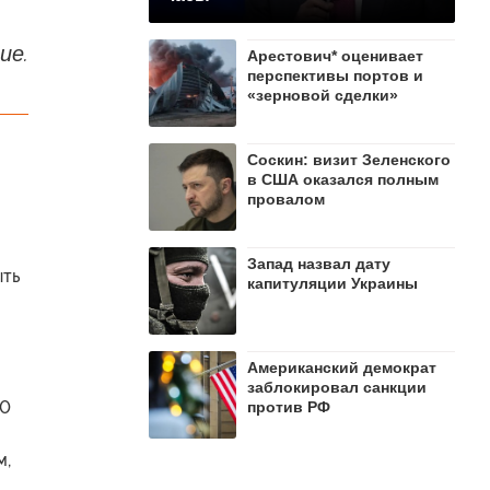
ие.
Арестович* оценивает
перспективы портов и
«зерновой сделки»
Соскин: визит Зеленского
в США оказался полным
провалом
Запад назвал дату
ыть
капитуляции Украины
Американский демократ
заблокировал санкции
50
против РФ
м,