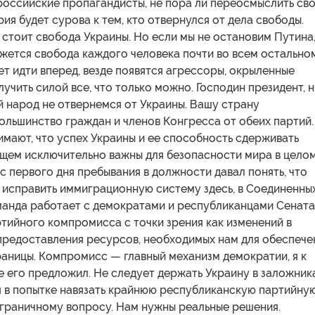
российские пропагандисты, не пора ли переосмыслить св
ия будет сурова к тем, кто отвернулся от дела свободы.
 стоит свобода Украины. Но если мы не остановим Путина
жется свобода каждого человека почти во всем остально
ет идти вперед, везде появятся агрессоры, окрыленные
учить силой все, что только можно. Господин президент, ни
 народ не отвернемся от Украины. Вашу страну
ольшинство граждан и членов Конгресса от обеих партий.
онимают, что успех Украины и ее способность сдерживать
щем исключительно важны для безопасности мира в целом
с первого дня пребывания в должности давал понять, что
 исправить иммиграционную систему здесь, в Соединенны
манда работает с демократами и республиканцами Сената
тийного компромисса с точки зрения как изменений в
 предоставления ресурсов, необходимых нам для обеспече
аницы. Компромисс — главный механизм демократии, я к
е его предложил. Не следует держать Украину в заложник
 в попытке навязать крайнюю республиканскую партийну
играничному вопросу. Нам нужны реальные решения.