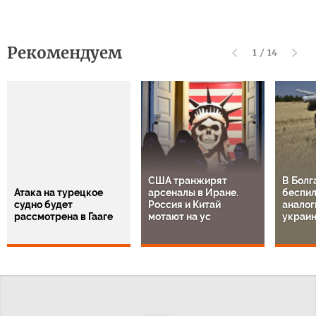
Рекомендуем
1
/
14
США транжирят
В Болг
Атака на турецкое
арсеналы в Иране.
беспил
судно будет
Россия и Китай
аналог
рассмотрена в Гааге
мотают на ус
украи