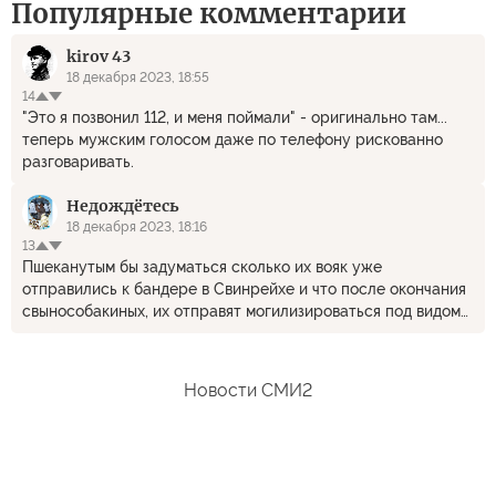
Популярные комментарии
kirov 43
18 декабря 2023, 18:55
14
"Это я позвонил 112, и меня поймали" - оригинально там...
теперь мужским голосом даже по телефону рискованно
разговаривать.
Недождётесь
18 декабря 2023, 18:16
13
Пшеканутым бы задуматься сколько их вояк уже
отправились к бандере в Свинрейхе и что после окончания
свынособакиных, их отправят могилизироваться под видом
добровольцев. Может быть уже пора разбегаться из
Ржачибезполлитры.
Новости СМИ2