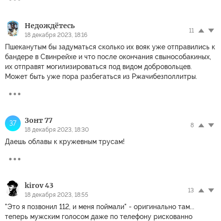
Недождётесь
11
18 декабря 2023, 18:16
Пшеканутым бы задуматься сколько их вояк уже отправились к
бандере в Свинрейхе и что после окончания свынособакиных,
их отправят могилизироваться под видом добровольцев.
Может быть уже пора разбегаться из Ржачибезполлитры.
Зонт 77
З7
8
18 декабря 2023, 18:30
Даешь облавы к кружевным трусам!
kirov 43
13
18 декабря 2023, 18:55
"Это я позвонил 112, и меня поймали" - оригинально там...
теперь мужским голосом даже по телефону рискованно