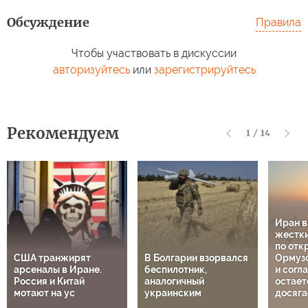
Обсуждение
Правила
Чтобы участвовать в дискуссии
авторизуйтесь
или
зарегистрируйтесь
Рекомендуем
1
/
14
Иран 
жестки
по отк
США транжирят
В Болгарии взорвался
Ормузс
арсеналы в Иране.
беспилотник,
и согл
Россия и Китай
аналогичный
остает
мотают на ус
украинским
досяга