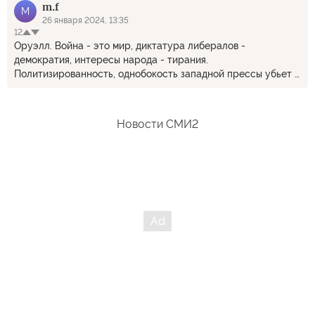
m.f
ДЕМОКРАТИЯ!....А я то думала, что демократия - это
M
свобода слова, свобода мысли, свобода выбора, гуманизм.
26 января 2024, 13:35
12
Какая я наивная!)
Оруэлл. Война - это мир, диктатура либералов -
демократия, интересы народа - тирания.
Политизированность, однобокость западной прессы убьет в
конце концов всякий интерес к этим изданиям у
интересующейся публики. Останется лишь узкий круг
почитателей-фанатов. Как у газеты "Правда".
Новости СМИ2