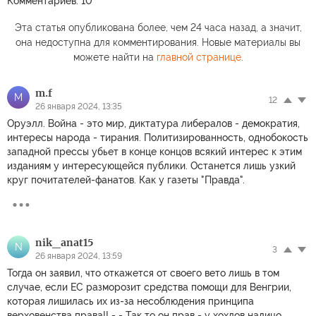
Комментариев: 10
Эта статья опубликована более, чем 24 часа назад, а значит,
она недоступна для комментирования. Новые материалы вы
можете найти на
главной странице
.
m.f
M
12
26 января 2024, 13:35
Оруэлл. Война - это мир, диктатура либералов - демократия,
интересы народа - тирания. Политизированность, однобокость
западной прессы убьет в конце концов всякий интерес к этим
изданиям у интересующейся публики. Останется лишь узкий
круг почитателей-фанатов. Как у газеты "Правда".
nik_anat15
N
3
26 января 2024, 13:59
Тогда он заявил, что откажется от своего вето лишь в том
случае, если ЕС разморозит средства помощи для Венгрии,
которая лишилась их из-за несоблюдения принципа
верховенства права!! - - Так то он прав - у хохлов налицо