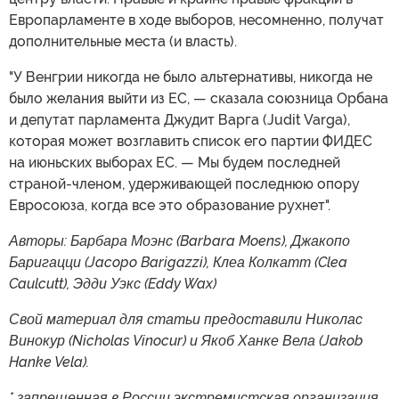
Европарламенте в ходе выборов, несомненно, получат
дополнительные места (и власть).
"У Венгрии никогда не было альтернативы, никогда не
было желания выйти из ЕС, — сказала союзница Орбана
и депутат парламента Джудит Варга (Judit Varga),
которая может возглавить список его партии ФИДЕС
на июньских выборах ЕС. — Мы будем последней
страной-членом, удерживающей последнюю опору
Евросоюза, когда все это образование рухнет".
Авторы: Барбара Моэнс (Barbara Moens), Джакопо
Баригацци (Jacopo Barigazzi), Клеа Колкатт (Clea
Caulcutt), Эдди Уэкс (Eddy Wax)
Свой материал для статьи предоставили Николас
Винокур (Nicholas Vinocur) и Якоб Ханке Вела (Jakob
Hanke Vela).
* запрещенная в России экстремистская организация