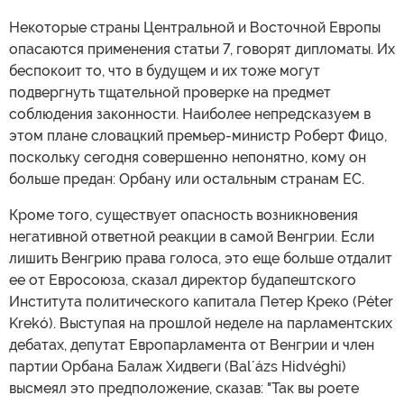
Некоторые страны Центральной и Восточной Европы
опасаются применения статьи 7, говорят дипломаты. Их
беспокоит то, что в будущем и их тоже могут
подвергнуть тщательной проверке на предмет
соблюдения законности. Наиболее непредсказуем в
этом плане словацкий премьер-министр Роберт Фицо,
поскольку сегодня совершенно непонятно, кому он
больше предан: Орбану или остальным странам ЕС.
Кроме того, существует опасность возникновения
негативной ответной реакции в самой Венгрии. Если
лишить Венгрию права голоса, это еще больше отдалит
ее от Евросоюза, сказал директор будапештского
Института политического капитала Петер Креко (Péter
Krekó). Выступая на прошлой неделе на парламентских
дебатах, депутат Европарламента от Венгрии и член
партии Орбана Балаж Хидвеги (Bal´ázs Hidvéghi)
высмеял это предположение, сказав: "Так вы роете