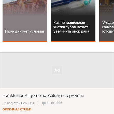
Как неправильная
"Акаде
чистка зубов может
кончал
Иран диктует условия
увеличить риск рака
готови
Frankfurter Allgemeine Zeitung
Германия
1
1206
09 августа 2026 10:14
ОРИГИНАЛ СТАТЬИ