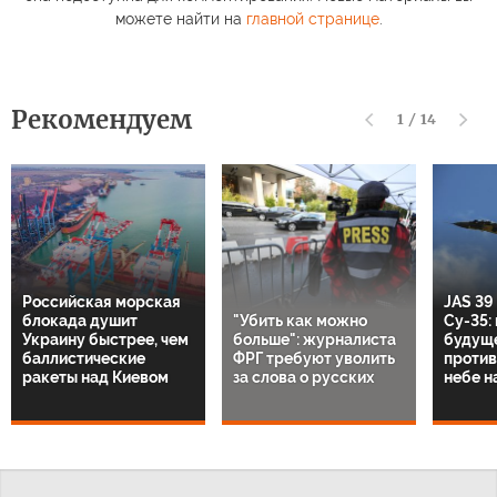
можете найти на
главной странице
.
Рекомендуем
1
/
14
Российская морская
JAS 39
блокада душит
"Убить как можно
Су-35:
Украину быстрее, чем
больше": журналиста
будущ
баллистические
ФРГ требуют уволить
против
ракеты над Киевом
за слова о русских
небе н