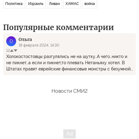
Политика
Израиль
Ливан
ХАМАС
война
Популярные комментарии
Ольга
О
18 февраля 2024, 14:30
12
Холокостостовцы разгулялись не на шутку..А чего..никто и
не пикнет..а если и пикнет,то плевать Нетаньяху хотел. В
Штатах правят еврейские финансовые монстры с безумной
жаждой владеть миром и они весьма лояльны к своим
людям. Что для них другие ? Пыль
Новости СМИ2