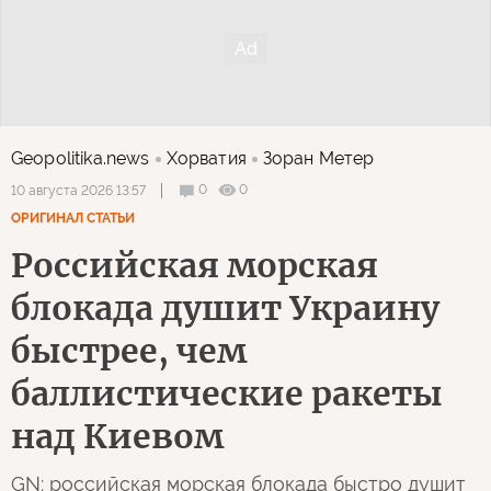
Geopolitika.news
Хорватия
Зоран Метер
0
0
10 августа 2026 13:57
ОРИГИНАЛ СТАТЬИ
Российская морская
блокада душит Украину
быстрее, чем
баллистические ракеты
над Киевом
GN: российская морская блокада быстро душит