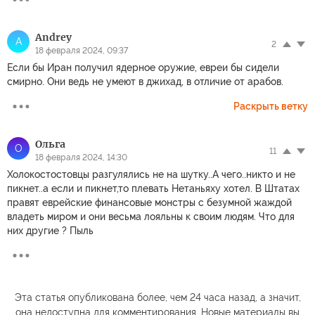
Andrey
A
2
18 февраля 2024, 09:37
Если бы Иран получил ядерное оружие, евреи бы сидели
смирно. Они ведь не умеют в джихад, в отличие от арабов.
Раскрыть ветку
Ольга
О
11
18 февраля 2024, 14:30
Холокостостовцы разгулялись не на шутку..А чего..никто и не
пикнет..а если и пикнет,то плевать Нетаньяху хотел. В Штатах
правят еврейские финансовые монстры с безумной жаждой
владеть миром и они весьма лояльны к своим людям. Что для
них другие ? Пыль
Эта статья опубликована более, чем 24 часа назад, а значит,
она недоступна для комментирования. Новые материалы вы