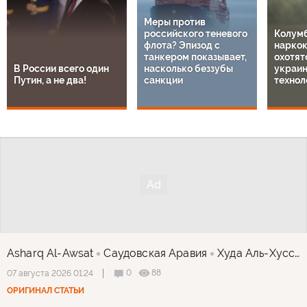
Меры против
российского теневого
Колум
флота? Эпизод с
нарко
танкером показывает,
охотят
В России всего один
насколько беззубы
украи
Путин, а не два!
санкции
технол
Asharq Al-Awsat
Саудовская Аравия
Худа Аль-Хуссейни
0
88
07 августа 2026 01:24
ОРИГИНАЛ СТАТЬИ