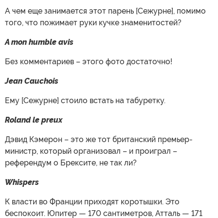
А чем еще занимается этот парень [Сежурне], помимо
того, что пожимает руки кучке знаменитостей?
A mon humble avis
Без комментариев – этого фото достаточно!
Jean Cauchois
Ему [Сежурне] стоило встать на табуретку.
Roland le preux
Дэвид Кэмерон – это же тот британский премьер-
министр, который организовал – и проиграл –
референдум о Брексите, не так ли?
Whispers
К власти во Франции приходят коротышки. Это
беспокоит. Юпитер — 170 сантиметров, Атталь — 171