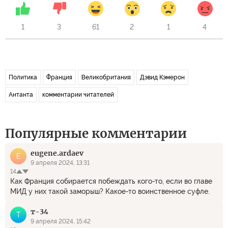
1
3
61
2
1
4
Политика
Франция
Великобритания
Дэвид Кэмерон
Антанта
комментарии читателей
Популярные комментарии
eugene.ardaev
E
9 апреля 2024, 13:31
14
Как Франция собирается побеждать кого-то, если во главе
МИД у них такой заморыш? Какое-то воинственное суфле.
т-34
Т
9 апреля 2024, 15:42