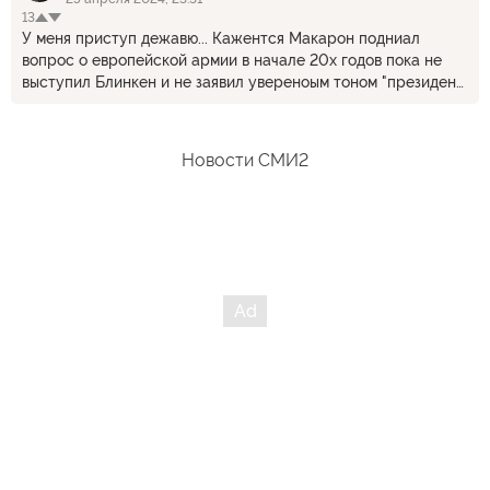
13
У меня приступ дежавю... Кажентся Макарон подниал
вопрос о европейской армии в начале 20х годов пока не
выступил Блинкен и не заявил увереноым тоном "президент
макрон наш надежный партнер", после чего все разговоры
о европейской армии закончились. Видимо Макрон уже
забыл этот момент
Новости СМИ2