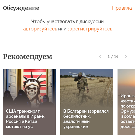
Обсуждение
Правила
Чтобы участвовать в дискуссии
авторизуйтесь
или
зарегистрируйтесь
Рекомендуем
1
/
14
Иран 
жестки
по отк
США транжирят
В Болгарии взорвался
Ормузс
арсеналы в Иране.
беспилотник,
и согл
Россия и Китай
аналогичный
остает
мотают на ус
украинским
досяга