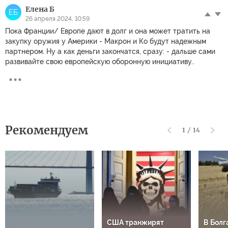
Елена Б
ЕБ
26 апреля 2024, 10:59
Пока Франции/ Европе дают в долг и она может тратить на
закупку оружия у Америки - Макрон и Ко будут надежным
партнером. Ну а как деньги закончатся, сразу: - дальше сами
развивайте свою европейскую оборонную инициативу..
Рекомендуем
1
/
14
США транжирят
В Болг