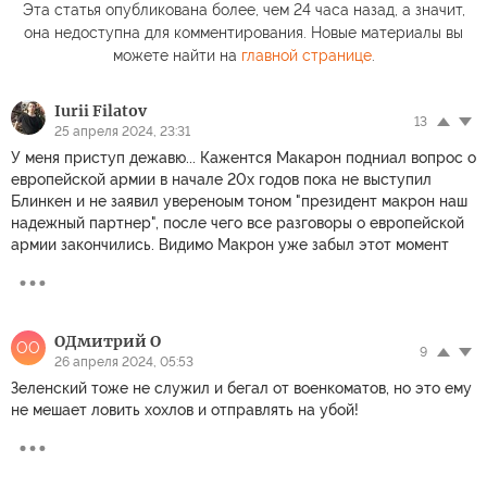
Эта статья опубликована более, чем 24 часа назад, а значит,
она недоступна для комментирования. Новые материалы вы
можете найти на
главной странице
.
Iurii Filatov
13
25 апреля 2024, 23:31
У меня приступ дежавю... Кажентся Макарон подниал вопрос о
европейской армии в начале 20х годов пока не выступил
Блинкен и не заявил увереноым тоном "президент макрон наш
надежный партнер", после чего все разговоры о европейской
армии закончились. Видимо Макрон уже забыл этот момент
OДмитрий O
OO
9
26 апреля 2024, 05:53
Зеленский тоже не служил и бегал от военкоматов, но это ему
не мешает ловить хохлов и отправлять на убой!