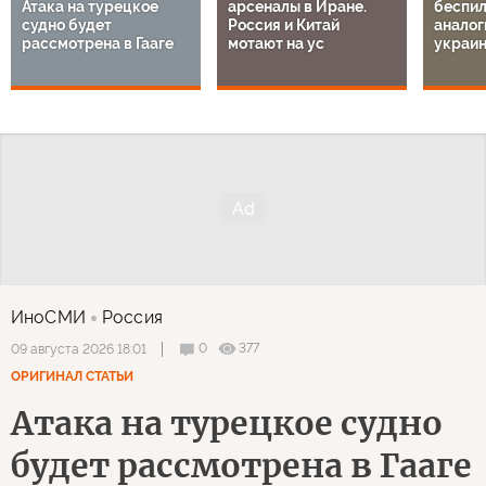
Атака на турецкое
арсеналы в Иране.
беспил
судно будет
Россия и Китай
аналог
рассмотрена в Гааге
мотают на ус
украи
ИноСМИ
Россия
0
377
09 августа 2026 18:01
ОРИГИНАЛ СТАТЬИ
Атака на турецкое судно
будет рассмотрена в Гааге