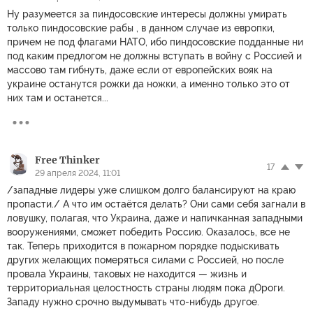
Ну разумеется за пиндосовские интересы должны умирать
только пиндосовские рабы , в данном случае из европки,
причем не под флагами НАТО, ибо пиндосовские подданные ни
под каким предлогом не должны вступать в войну с Россией и
массово там гибнуть, даже если от европейских вояк на
украине останутся рожки да ножки, а именно только это от
них там и останется...
Free Thinker
17
29 апреля 2024, 11:01
/западные лидеры уже слишком долго балансируют на краю
пропасти./ А что им остаётся делать? Они сами себя загнали в
ловушку, полагая, что Украина, даже и напичканная западными
вооружениями, сможет победить Россию. Оказалось, все не
так. Теперь приходится в пожарном порядке подыскивать
других желающих померяться силами с Россией, но после
провала Украины, таковых не находится — жизнь и
территориальная целостность страны людям пока дОроги.
Западу нужно срочно выдумывать что-нибудь другое.