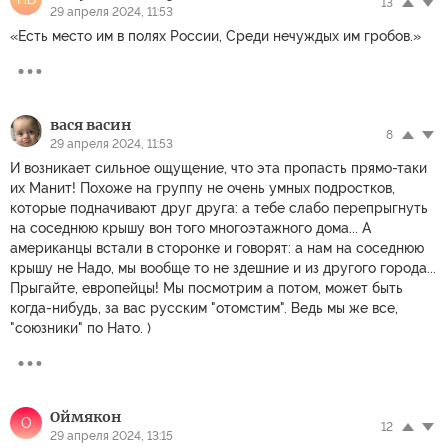
13
29 апреля 2024, 11:53
«Есть место им в полях России, Среди нечуждых им гробов.»
вася васин
8
29 апреля 2024, 11:53
И возникает сильное ощущение, что эта пропасть прямо-таки
их Манит! Похоже на группу не очень умных подростков,
которые подначивают друг друга: а тебе слабо перепрыгнуть
на соседнюю крышу вон того многоэтажного дома... А
американцы встали в сторонке и говорят: а нам на соседнюю
крышу не Надо, мы вообще то не здешние и из другого города...
Прыгайте, европейцы! Мы посмотрим а потом, может быть
когда-нибудь, за вас русским "отомстим". Ведь мы же все,
"союзники" по Нато. )
Оймякон
О
12
29 апреля 2024, 13:15