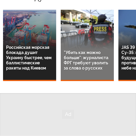
Российская морская
JAS 39
блокада душит
"Убить как можно
Су-35:
Украину быстрее, чем
больше": журналиста
будущ
баллистические
ФРГ требуют уволить
против
ракеты над Киевом
за слова о русских
небе н