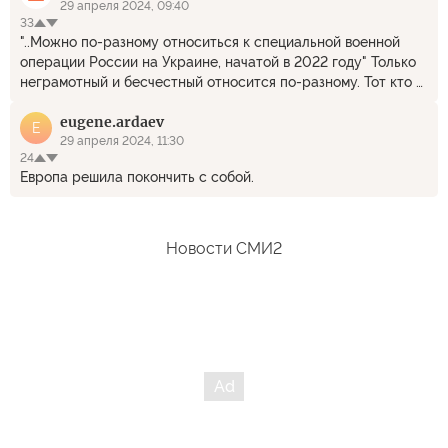
29 апреля 2024, 09:40
33
"..Можно по-разному относиться к специальной военной
операции России на Украине, начатой в 2022 году" Только
неграмотный и бесчестный относится по-разному. Тот кто в
курсе "проекта Украина" и имеет зачатки совести, тот знает
eugene.ardaev
что Россия вынуждена защищаться и её терпение было
E
беспримерно.
29 апреля 2024, 11:30
24
Европа решила покончить с собой.
Новости СМИ2