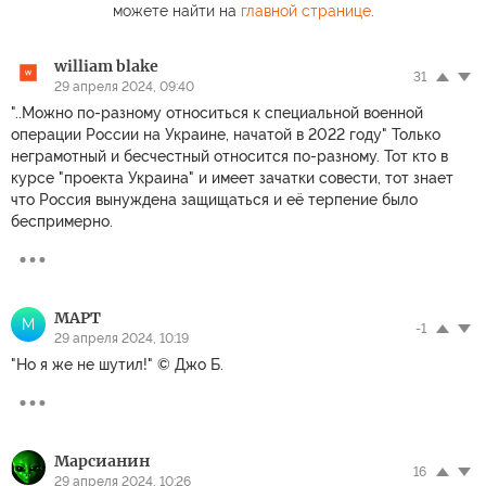
можете найти на
главной странице
.
william blake
31
29 апреля 2024, 09:40
"..Можно по-разному относиться к специальной военной
операции России на Украине, начатой в 2022 году" Только
неграмотный и бесчестный относится по-разному. Тот кто в
курсе "проекта Украина" и имеет зачатки совести, тот знает
что Россия вынуждена защищаться и её терпение было
беспримерно.
MAPT
M
-1
29 апреля 2024, 10:19
"Но я же не шутил!" © Джо Б.
Марсианин
16
29 апреля 2024, 10:26