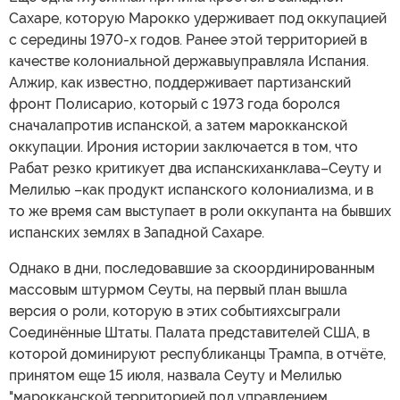
Сахаре, которую Марокко удерживает под оккупацией
с середины 1970-х годов. Ранее этой территорией в
качестве колониальной державыуправляла Испания.
Алжир, как известно, поддерживает партизанский
фронт Полисарио, который с 1973 года боролся
сначалапротив испанской, а затем марокканской
оккупации. Ирония истории заключается в том, что
Рабат резко критикует два испанскиханклава–Сеуту и
Мелилью –как продукт испанского колониализма, и в
то же время сам выступает в роли оккупанта на бывших
испанских землях в Западной Сахаре.
Однако в дни, последовавшие за скоординированным
массовым штурмом Сеуты, на первый план вышла
версия о роли, которую в этих событияхсыграли
Соединённые Штаты. Палата представителей США, в
которой доминируют республиканцы Трампа, в отчёте,
принятом еще 15 июля, назвала Сеуту и Мелилью
"марокканской территорией под управлением