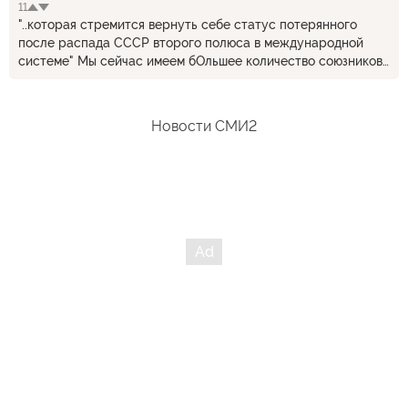
11
"..которая стремится вернуть себе статус потерянного
после распада СССР второго полюса в международной
системе" Мы сейчас имеем бОльшее количество союзников
чем имели когда-либо в советский период. Несмотря на то
что составляем менее 2% населения планеты, а в 80-ых
составляли 6%. Ну а марионеточную систему, построенную
Новости СМИ2
по идеологическому, а не экономическому принципу мы
возвращать точно не будем. Она доказанно
нежизнеспособна и невыгодна всем.