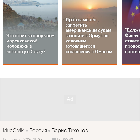
Иран намерен
запретить
американским судам
"Должн
Что стоит за прорывом
заходить в Ормуз по
Финлян
марокканской
условиям
ответи
молодежи в
готовящегося
прово
испанскую Сеуту?
соглашения с Оманом
против
ИноСМИ
Россия
Борис Тихонов
0
42
07 августа 2026 10:37