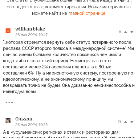
Эта статья опубликована более, чем 24 часа назад, а значит,
она недоступна для комментирования. Новые материалы вы
можете найти на
главной странице
.
william blake
8
26 мая 2024, 10:47
"..которая стремится вернуть себе статус потерянного после
распада СССР второго полюса в международной системе" Мы
сейчас имеем бОльшее количество союзников чем имели
когда-либо в советский период. Несмотря на то что
составляем менее 2% населения планеты, а в 80-ых
составляли 6%. Ну а марионеточную систему, построенную по
идеологическому, а не экономическому принципу мы
возвращать точно не будем. Она доказанно нежизнеспособна и
невыгодна всем.
Ольхон .
13
26 мая 2024, 10:55
А в мусульманских регионах в отелях и ресторанах для