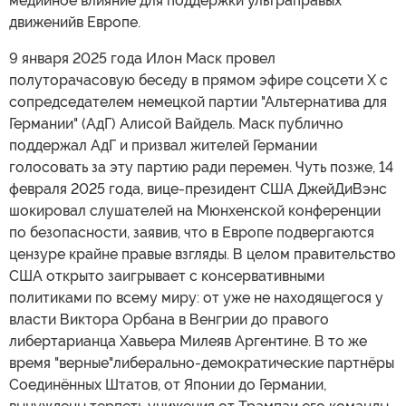
медийное влияние для поддержки ультраправых
движенийв Европе.
9 января 2025 года Илон Маск провел
полуторачасовую беседу в прямом эфире соцсети X с
сопредседателем немецкой партии "Альтернатива для
Германии" (АдГ) Алисой Вайдель. Маск публично
поддержал АдГ и призвал жителей Германии
голосовать за эту партию ради перемен. Чуть позже, 14
февраля 2025 года, вице-президент США ДжейДиВэнс
шокировал слушателей на Мюнхенской конференции
по безопасности, заявив, что в Европе подвергаются
цензуре крайне правые взгляды. В целом правительство
США открыто заигрывает с консервативными
политиками по всему миру: от уже не находящегося у
власти Виктора Орбана в Венгрии до правого
либертарианца Хавьера Милеяв Аргентине. В то же
время "верные"либерально-демократические партнёры
Соединённых Штатов, от Японии до Германии,