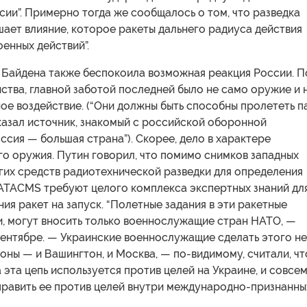
ии”. Примерно тогда же сообщалось о том, что разведка
ает влияние, которое ракеты дальнего радиуса действия
оенных действий”.
Байдена также беспокоила возможная реакция России. П
тва, главной заботой последней было не само оружие и 
ое воздействие. (“Они должны быть способны пролететь п
казал источник, знакомый с российской оборонной
ссия — большая страна”). Скорее, дело в характере
о оружия. Путин говорил, что помимо снимков западных
гих средств радиотехнической разведки для определения
 ATACMS требуют целого комплекса экспертных знаний дл
я ракет на запуск. “Полетные задания в эти ракетные
и, могут вносить только военнослужащие стран НАТО, —
сентябре. — Украинские военнослужащие сделать этого не
роны — и Вашингтон, и Москва, — по-видимому, считали, чт
а эта цепь используется против целей на Украине, и совсе
аправить ее против целей внутри международно-признанны