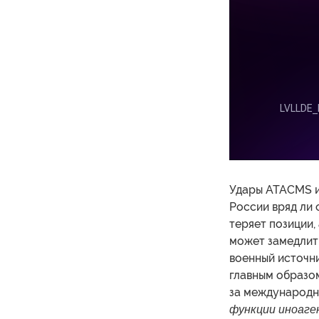
Удары ATACMS и
России вряд ли 
теряет позиции,
может замедлить
военный источн
главным образом
за международны
функции иноаге