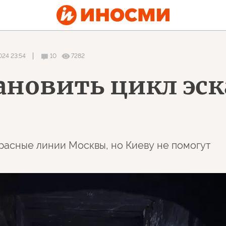
024 23:54
10
7282
ановить цикл эск
красные линии Москвы, но Киеву не помогут