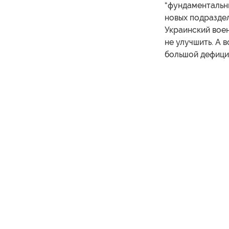
“фундаментальн
новых подраздел
Украинский воен
не улучшить. А 
большой дефицит