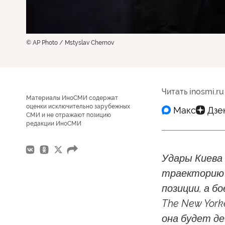
© AP Photo / Mstyslav Chernov
Читать inosmi.ru
Материалы ИноСМИ содержат
оценки исключительно зарубежных
СМИ и не отражают позицию
редакции ИноСМИ
Удары Киева
траекторию 
позиции, а б
The New York
она будет д