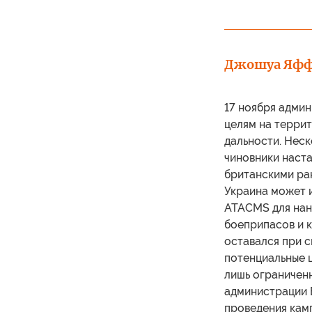
Джошуа Яф
17 ноября админ
целям на терри
дальности. Неск
чиновники наста
британскими ра
Украина может 
ATACMS для нан
боеприпасов и к
оставался при с
потенциальные 
лишь ограниченн
администрации Б
проведения кам