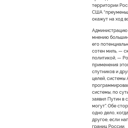
территории Росс
США “преуменьш
окажут на ход в
Администрацию 
мнению большинс
его потенциальн
сотен миль, — с
политикой, — Ро
применения этог
спутников и дру
целей, системы
программировани
системы, по сут
заявил Путин в 
могут”. Обе сто
одно дело, когд
другое, если н
границ России.