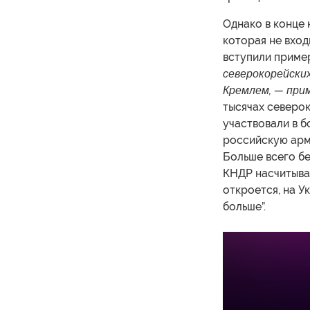
Однако в конце 
которая не вход
вступили приме
северокорейски
Кремлем, — при
тысячах северок
участвовали в б
российскую арм
Больше всего бе
КНДР насчитываю
откроется, на У
больше”.