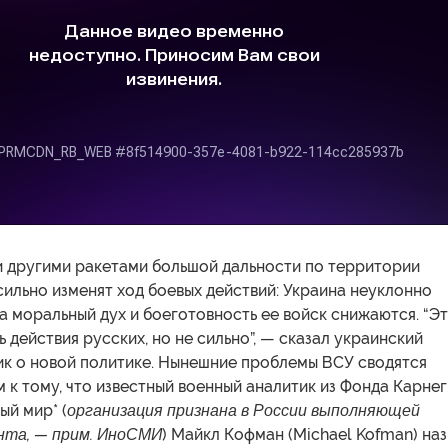
 другими ракетами большой дальности по территории
сильно изменят ход боевых действий: Украина неуклонно
 а моральный дух и боеготовность ее войск снижаются. “Э
 действия русских, но не сильно”, — сказал украинский
ик о новой политике. Нынешние проблемы ВСУ сводятся
 к тому, что известный военный аналитик из Фонда Карнег
й мир* (
организация признана в России выполняющей
нта, — прим. ИноСМИ
) Майкл Кофман (Michael Kofman) на