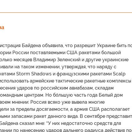
фа
истрация Байдена объявила, что разрешит Украине бить п
тории России поставляемыми США ракетами большой
олько месяцев Владимир Зеленский и другие украинские
ивали на таком изменении, утверждая, что наряду с
кетами Storm Shadows и французскими ракетами Scalp
использовать армейские тактические ракетные комплексы
есения ударов по российским авиабазам, складам
омандным центрам. Но бо́льшую часть года Белый дом
воем мнении: Россия всяко уже вывела многие
цели за пределы досягаемости, а армия США располагает
ыми запасами ракет данного вида. В сентябре представи
айдена сказал мне: “У них недостаточно средств для
пании по нанесению ударов дальнего радиуса действия по