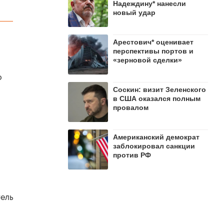
Надеждину* нанесли
новый удар
Арестович* оценивает
перспективы портов и
«зерновой сделки»
о
Соскин: визит Зеленского
в США оказался полным
провалом
Американский демократ
заблокировал санкции
против РФ
тель