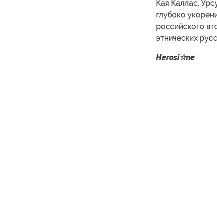
Кая Каллас, Урс
глубоко укорен
российского вт
этнических русс
Herosi☆ne