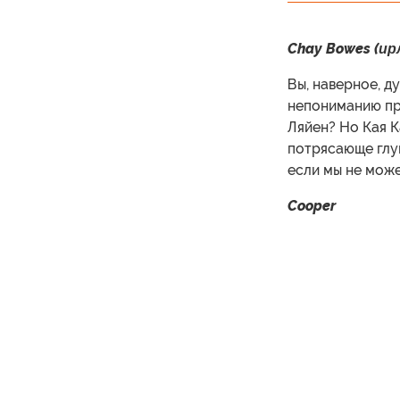
Chay Bowes (и
Вы, наверное, д
непониманию пр
Ляйен? Но Кая К
потрясающе глуп
если мы не може
Cooper