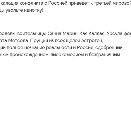
скалация конфликта с Россией приведет к третьей мирово
ь, увольте идиотку!
олевы-воительницы: Санна Марин, Кая Каллас, Урсула фо
рта Метсола. Прущий из всех щелей эстроген,
й полное незнание реальности и России, сдобренный
ным происхождением, высокомерием и безграничным