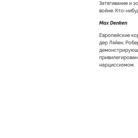
Затягивание и э
войне. Кто-нибуд
Max Denken
Европейские кор
дер Ляйен, Робе
демонстрирующи
привилегирован
нарциссизмом.