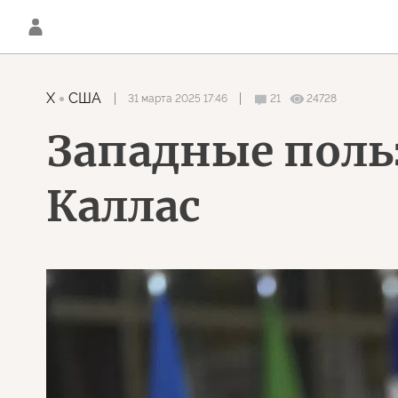
X
США
31 марта 2025 17:46
21
24728
Западные поль
Каллас