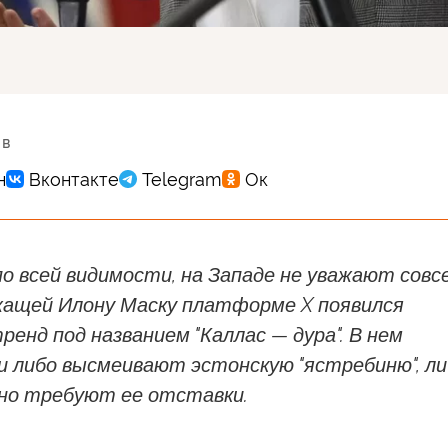
 в
по всей видимости, на Западе не уважают совс
жащей Илону Маску платформе X появился
енд под названием "Каллас — дура". В нем
и либо высмеивают эстонскую "ястребиню", ли
о требуют ее отставки.