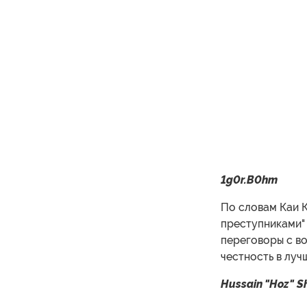
1g0r.B0hm
По словам Каи К
преступниками" 
переговоры с во
честность в лучш
Hussain "Hoz" 