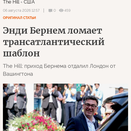
The Hill
США
0
459
06 августа 2026 12:57
ОРИГИНАЛ СТАТЬИ
Энди Бернем ломает
трансатлантический
шаблон
The Hill: приход Бернема отдалил Лондон от
Вашингтона