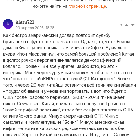
можете найти на
главной странице
.
klara721
K
8
29 апреля 2025, 18:38
Как быстро американский доллар повторит судьбу
британского фунта пока неизвестно. Однако, то, что в Белом
доме сейчас царит паника - эмпирический факт. Буквально
вчера Илон Маск ляпнул, что самой большой проблемой Китая
в долгосрочной перспективе является демографический
коллапс. Проще - "Вы все умрёте!" Забористо, но это -
истерика. Маск чересчур умный человек, чтобы не знать того,
что "пока толстый (КНР) сохнет, худой (США) сдохнет". Более
того, и через 20 лет китайцы останутся всё теми же китайцами
- трудолюбивыми и умеющими торговать, а вот, что будет с
США после "расового перехода" (2037 - 2043 гг.) не знает
никто. Сейчас же, Китай, внимательно послушав Трампа о
"новой тарифной политике", стали без фанфар отключать США
от китайского рынка. Минус американский СПГ. Минус
самолеты и комплектующие "Боинг". Минус американская
нефть. Не хотите китайских редкоземельных металлов без
пошлин? Хорошо, Китай не навязывается. И т.д., и т.п. Словом,