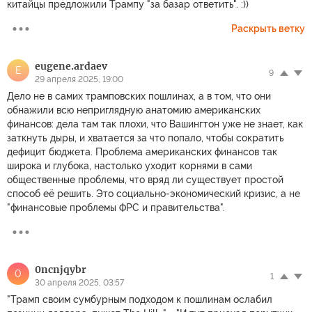
китайцы предложили Трампу "за базар ответить". :))
Раскрыть ветку
eugene.ardaev
E
9
29 апреля 2025, 19:00
Дело не в самих трамповских пошлинах, а в том, что они
обнажили всю неприглядную анатомию американских
финансов: дела там так плохи, что Вашингтон уже не знает, как
заткнуть дыры, и хватается за что попало, чтобы сократить
дефицит бюджета. Проблема американских финансов так
широка и глубока, настолько уходит корнями в сами
общественные проблемы, что вряд ли существует простой
способ её решить. Это социально-экономический кризис, а не
"финансовые проблемы ФРС и правительства".
0ncnjqybr
0
1
30 апреля 2025, 03:57
"Трамп своим сумбурным подходом к пошлинам ослабил