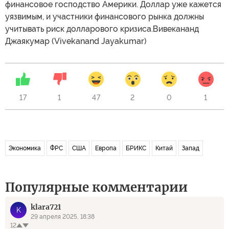
финансовое господство Америки. Доллар уже кажется
уязвимым, и участники финансового рынка должны
учитывать риск долларового кризиса.Вивекананд
Джаякумар (Vivekanand Jayakumar)
17
1
47
2
0
1
Экономика
ФРС
США
Европа
БРИКС
Китай
Запад
Популярные комментарии
klara721
K
29 апреля 2025, 18:38
12