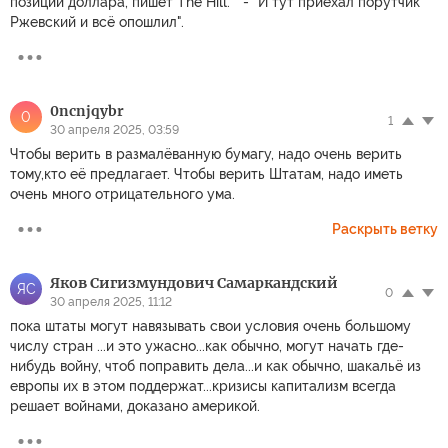
позиции доллара, пишет The Hill. " - "И тут приехал порутчик
Ржевский и всё опошлил".
0ncnjqybr
0
1
30 апреля 2025, 03:59
Чтобы верить в размалёванную бумагу, надо очень верить
тому,кто её предлагает. Чтобы верить Штатам, надо иметь
очень много отрицательного ума.
Раскрыть ветку
Яков Сигизмундович Самаркандский
ЯС
0
30 апреля 2025, 11:12
пока штаты могут навязывать свои условия очень большому
числу стран ...и это ужасно...как обычно, могут начать где-
нибудь войну, чтоб поправить дела...и как обычно, шакальё из
европы их в этом поддержат...кризисы капитализм всегда
решает войнами, доказано америкой.