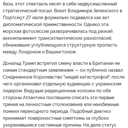
базы, этот спектакль несет в себе недвусмысленный
стратегический посыл. Визит Владимира Зеленского в
Портсмут 27 июля формально подавался как акт
дипломатической преемственности. Однако эта
морская фотосессия разворачивалась под резкий
аккомпанемент трансатлантических разногласий,
обнаживших углубляющуюся структурную пропасть
между Лондоном и Вашингтоном.
Дональд Трамп встретил смену власти в Британии не
самым стандартным заявлением — он публично назвал
Соединенное Королевство "нищей катастрофой", после
чего организовал отдельную аудиенцию с украинским
лидером. Ведущие редакционные колонки по обе
стороны Атлантики поспешили списать эти первые
трения на личностные столкновения или неизбежные
помехи переходного периода. Подобный диагноз
принимает поверхностные симптомы за глубоко
укоренившиеся системные причины. На деле статус