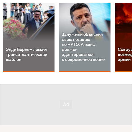
Залужный объяснил
свою позицию
по НАТО: Альянс
Энди Бернем ломает
должен
Сокру
трансатлантический
адаптироваться
возмез
шаблон
к современной войне
армии