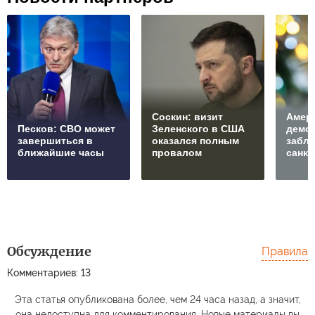
Соскин: визит
Амер
Песков: СВО может
Зеленского в США
демо
завершиться в
оказался полным
забл
ближайшие часы
провалом
санкц
Обсуждение
Правила
Комментариев: 13
Эта статья опубликована более, чем 24 часа назад, а значит,
она недоступна для комментирования. Новые материалы вы