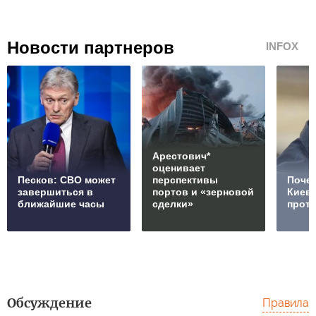
Новости партнеров
INFOX
Арестович*
оценивает
Песков: СВО может
перспективы
Почем
завершиться в
портов и «зерновой
Киев
ближайшие часы
сделки»
проти
Обсуждение
Правила