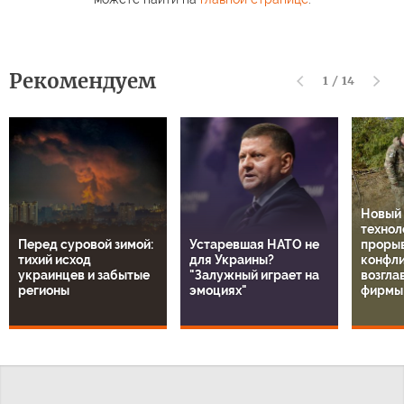
Рекомендуем
1
/
14
Новый
технол
Перед суровой зимой:
Устаревшая НАТО не
прорыв
тихий исход
для Украины?
конфли
украинцев и забытые
"Залужный играет на
возгла
регионы
эмоциях"
фирмы