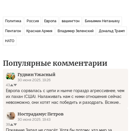
Политика
Россия
Европа
вашингтон
Биньямин Нетаньяху
Пентагон
Красная Армия
Владимир Зеленский
Дональд Трамп
НАТО
Популярные комментарии
Гудвин Ужасный
30 июня 2025, 19:26
43
Европа сорвалась с цепи и нынче гораздо агрессивнее, чем
их пахан (США). Налаживать нам с ними отношения сейчас
невозможно, они хотят нас победить и разодрать. Всякие
разговоры о том, что Европе нужно подружиться с Россией,
Нострадамус Петров
начать налаживать контакты - это сыпать бисером перед
свиньями. Все властные структуры в Евросоюзе и в самих
30 июня 2025, 19:43
39
европейских странах аж кипят от ненависти к России. И
Покаяние Запад не спасёт. Хотя бы потому, что мир за