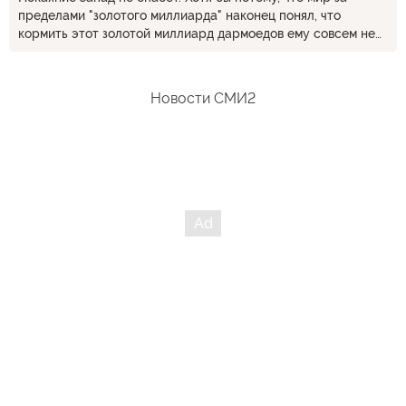
они абсолютно не готовы к тому, чтобы изменить своё
пределами "золотого миллиарда" наконец понял, что
поведение. Всё идёт к развязыванию ими большой войны.
кормить этот золотой миллиард дармоедов ему совсем не
Одернуть их можно только тем, что разбомбить кого-нибудь
обязательно.
из них. Лучше всего Британию как самую злобную страну.
Новости СМИ2