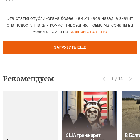
Эта статья опубликована более, чем 24 часа назад, а значит,
она недоступна для комментирования. Новые материалы вы
можете найти на
главной странице
.
ЗАГРУЗИТЬ ЕЩЕ
Рекомендуем
1
/
14
США транжирят
В Болг