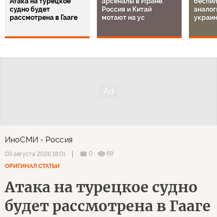
Атака на турецкое
арсеналы в Иране.
беспил
судно будет
Россия и Китай
аналог
рассмотрена в Гааге
мотают на ус
украи
ИноСМИ
Россия
0
69
09 августа 2026 18:01
ОРИГИНАЛ СТАТЬИ
Атака на турецкое судно
будет рассмотрена в Гааге