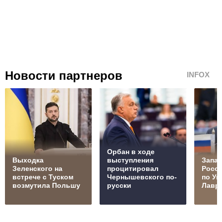
Новости партнеров
INFOX
Орбан в ходе
Выходка
выступления
Запад
Зеленского на
процитировал
Росс
встрече с Туском
Чернышевского по-
по Ук
возмутила Польшу
русски
Лавр