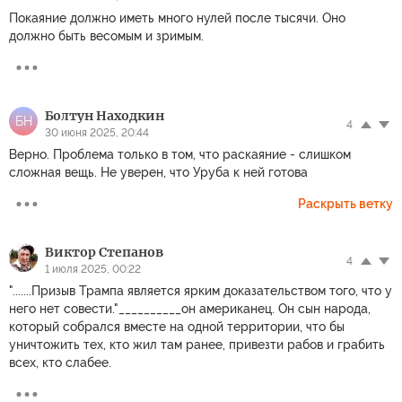
Покаяние должно иметь много нулей после тысячи. Оно
должно быть весомым и зримым.
Болтун Находкин
БН
4
30 июня 2025, 20:44
Верно. Проблема только в том, что раскаяние - слишком
сложная вещь. Не уверен, что Уруба к ней готова
Раскрыть ветку
Виктор Степанов
4
1 июля 2025, 00:22
".......Призыв Трампа является ярким доказательством того, что у
него нет совести."__________он американец. Он сын народа,
который собрался вместе на одной территории, что бы
уничтожить тех, кто жил там ранее, привезти рабов и грабить
всех, кто слабее.