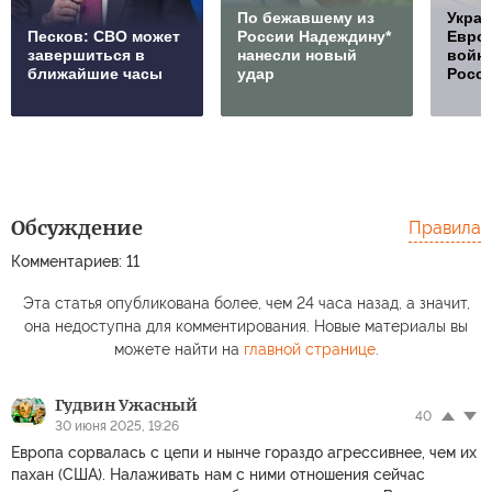
По бежавшему из
Украи
Песков: СВО может
России Надеждину*
Европ
завершиться в
нанесли новый
войну
ближайшие часы
удар
Росс
Обсуждение
Правила
Комментариев: 11
Эта статья опубликована более, чем 24 часа назад, а значит,
она недоступна для комментирования. Новые материалы вы
можете найти на
главной странице
.
Гудвин Ужасный
40
30 июня 2025, 19:26
Европа сорвалась с цепи и нынче гораздо агрессивнее, чем их
пахан (США). Налаживать нам с ними отношения сейчас