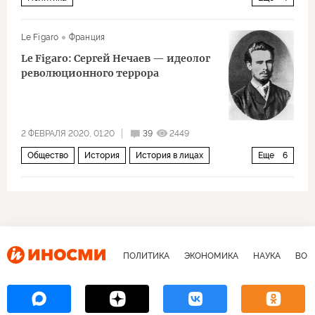
Выборы президента Белоруссии – 2020
Le Figaro
Франция
Белоруссия
Прибалтика
протесты
Le Figaro: Сергей Нечаев — идеолог
революционного террора
2 ФЕВРАЛЯ 2020, 01:20
39
2449
Общество
История
История в лицах
Еще
6
Россия
Владимир Ленин
Федор Достоевский
Сергей Нечаев
террор
Катехизис революционера
ПОЛИТИКА
ЭКОНОМИКА
НАУКА
ВОЕ