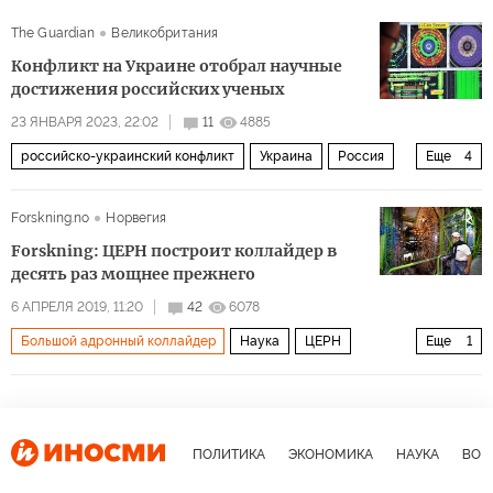
The Guardian
Великобритания
Конфликт на Украине отобрал научные
достижения российских ученых
23 ЯНВАРЯ 2023, 22:02
11
4885
российско-украинский конфликт
Украина
Россия
Еще
4
ученые
Наука
Общество
спецоперация
Forskning.no
Норвегия
Forskning: ЦЕРН построит коллайдер в
десять раз мощнее прежнего
6 АПРЕЛЯ 2019, 11:20
42
6078
Большой адронный коллайдер
Наука
ЦЕРН
Еще
1
физика
ПОЛИТИКА
ЭКОНОМИКА
НАУКА
ВОЕ