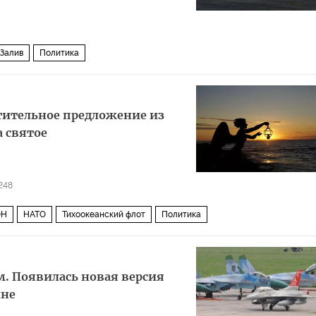
Залив
Политика
тительное предложение из
 святое
248
ОН
НАТО
Тихоокеанский флот
Политика
ам. Появилась новая версия
ине