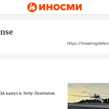
ense
https://breakingdefen
А канул в Лету: Пентагон