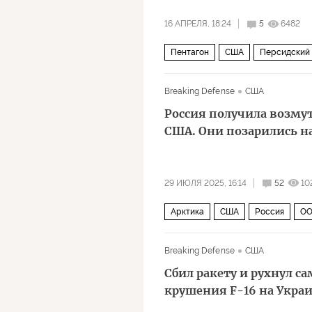
16 АПРЕЛЯ, 18:24
5
6482
Пентагон
США
Персидский 
Breaking Defense
США
Россия получила возму
США. Они позарились на
29 ИЮЛЯ 2025, 16:14
52
10
Арктика
США
Россия
О
Breaking Defense
США
Сбил ракету и рухнул с
крушения F-16 на Укра