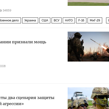
34659
Военное дело
Украина
США
ВСУ
НАТО
F-16
МиГ-29
итании признали мощь
4008
рыты два сценария защиты
й агрессии»