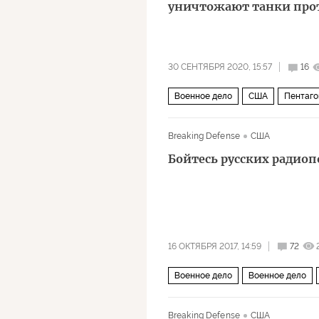
уничтожают танки про
30 СЕНТЯБРЯ 2020, 15:57
16
Военное дело
США
Пентаго
Breaking Defense
США
Бойтесь русских радио
16 ОКТЯБРЯ 2017, 14:59
72
Военное дело
Военное дело
Вооруженные силы США
БПЛА
Breaking Defense
США