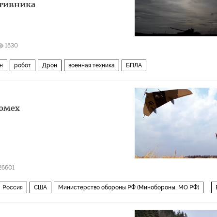
тивника
1830
н
робот
Дрон
военная техника
БПЛА
помех
26601
Россия
США
Министерство обороны РФ (Минобороны, МО РФ)
робот