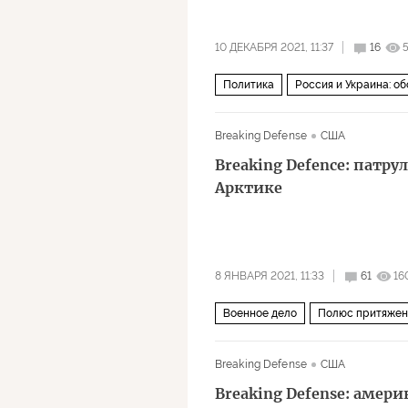
10 ДЕКАБРЯ 2021, 11:37
16
Политика
Россия и Украина: о
НАТО
контингент
Breaking Defense
США
Breaking Defence: патру
Арктике
8 ЯНВАРЯ 2021, 11:33
61
16
Военное дело
Полюс притяжен
Breaking Defense
США
Breaking Defense: амер