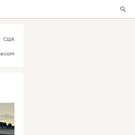
США
se.com