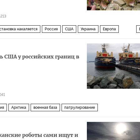
5213
бстановка накаляется
Россия
США
Украина
Европа
ль США у российских границ в
041
ия
Арктика
военная база
патрулирование
иканские роботы сами ищут и