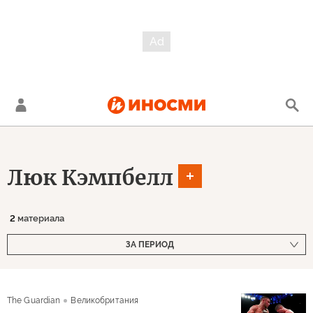
Люк Кэмпбелл
2
материала
ЗА ПЕРИОД
The Guardian
Великобритания