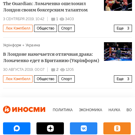
The Guardian: Ломаченко ошеломил
Лондон своим боксерским талантом
3 СЕНТЯБРЯ 2019, 10:42
1
3403
Люк Кэмпбелл
Общество
Спорт
Еще
3
Василий Ломаченко
бокс
Порхай как бабочка
Укрiнформ
Украина
В Лондоне намечается отличная драка:
Ломаченко едет в Британию (Укрiнформ)
30 АВГУСТА 2019, 00:07
2
1205
Люк Кэмпбелл
Общество
Спорт
Еще
3
Василий Ломаченко
бокс
Порхай как бабочка
ПОЛИТИКА
ЭКОНОМИКА
НАУКА
ВОЕ