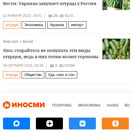
Вести: Украина закупает огурцы у России
12 ЯНВАРЯ 2022, 06:51
24
8224
огурцы
Экономика
Украина
импорт
Sina.com
Китай
Sina: старайтесь не покупать эти виды
огурцов, ведь в них точно колют гормоны
19 ОКТЯБРЯ 2021, 06:46
5
92996
огурцы
Общество
Еда, секс и сон
ПОЛИТИКА
ЭКОНОМИКА
НАУКА
ВОЕ