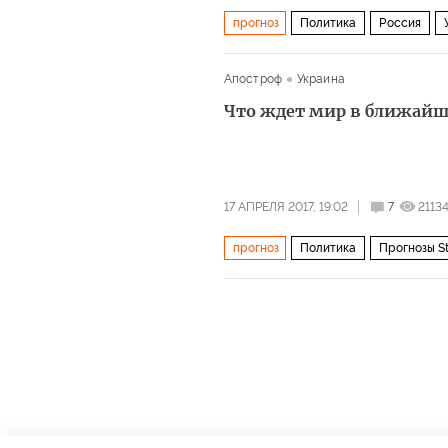
прогноз
Политика
Россия
Апостроф
Украина
Что ждет мир в ближайш
17 АПРЕЛЯ 2017, 19:02
7
2113
прогноз
Политика
Прогнозы St
Венесуэла
Нигерия
Сирия