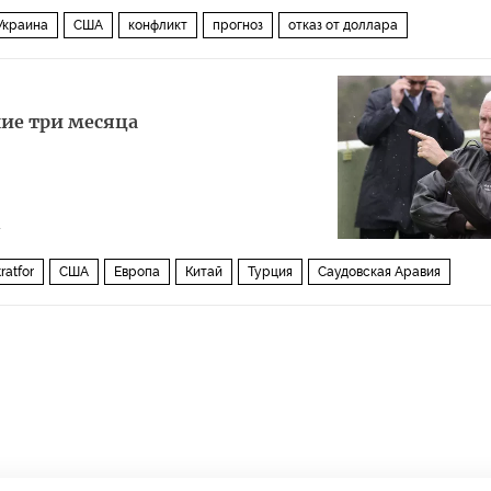
Украина
США
конфликт
прогноз
отказ от доллара
ие три месяца
4
ratfor
США
Европа
Китай
Турция
Саудовская Аравия
Россия
Stratfor
ОПЕК
КНДР