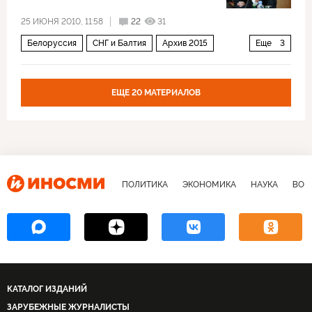
25 ИЮНЯ 2010, 11:58
22
31
Белоруссия
СНГ и Балтия
Архив 2015
Еще
3
Экономика
Россия
Европа в газовых сетях России
ЕЩЕ 20 МАТЕРИАЛОВ
ПОЛИТИКА
ЭКОНОМИКА
НАУКА
ВОЕ
КАТАЛОГ ИЗДАНИЙ
ЗАРУБЕЖНЫЕ ЖУРНАЛИСТЫ