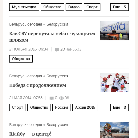
Мультимедиа
Общество
Видео
Спорт
Еще
5
Россия
Словакия
Белоруссия
Беларусь сегодня
Белоруссия
хоккей с шайбой
драки
Как СБУ перепутала небо с чумацким
шляхом
2 НОЯБРЯ 2016, 09:34
20
5603
Общество
Беларусь сегодня
Белоруссия
Победа с продолжением
21 МАЯ 2014, 07:58
0
96
Спорт
Общество
Россия
Архив 2015
Еще
3
Хоккей
СНГ и Балтия
Белоруссия
Беларусь сегодня
Белоруссия
Шайбу — в центр!