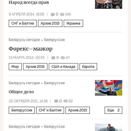
Народ всегда прав
9 АПРЕЛЯ 2014, 16:58
0
146
СНГ и Балтия
Архив 2015
Украина
Беларусь сегодня
Белоруссия
Форекс–мажор
13 МАРТА 2014, 00:55
0
47
Мир
Архив 2015
США и Канада
Европа
Беларусь сегодня
Белоруссия
Общее дело
25 ОКТЯБРЯ 2011, 14:36
0
62
Белоруссия
СНГ и Балтия
Архив 2015
Еще
2
Политика
Россия
Беларусь сегодня
Белоруссия