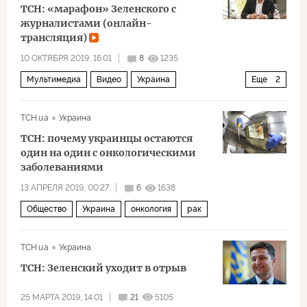
ТСН: «марафон» Зеленского с
журналистами (онлайн-
трансляция)
10 ОКТЯБРЯ 2019, 16:01
8
1235
Мультимедиа
Видео
Украина
Еще
2
Владимир Зеленский
пресс-конференция
ТСН.ua
Украина
ТСН: почему украинцы остаются
один на один с онкологическими
заболеваниями
13 АПРЕЛЯ 2019, 00:27
6
1638
Общество
Украина
онкология
рак
ТСН.ua
Украина
ТСН: Зеленский уходит в отрыв
25 МАРТА 2019, 14:01
21
5105