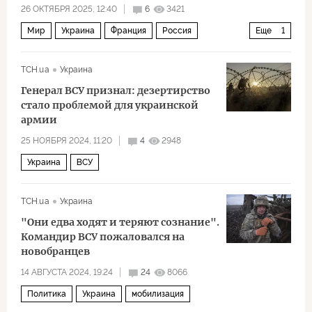
26 ОКТЯБРЯ 2025, 12:40
6
3421
Мир
Украина
Франция
Россия
Еще
1
Общество
ТСН.ua
Украина
Генерал ВСУ признал: дезертирство
стало проблемой для украинской
армии
25 НОЯБРЯ 2024, 11:20
4
2948
Украина
ВСУ
ТСН.ua
Украина
"Они едва ходят и теряют сознание".
Командир ВСУ пожаловался на
новобранцев
14 АВГУСТА 2024, 19:24
24
8066
Политика
Украина
мобилизация