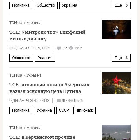
Политика
Общество
Украина
Еще
8
Петр Порошенко
Юлия Тимошенко
ТСН.ua
Украина
Анатолий Гриценко
Владимир Зеленский
ТСН: «митрополит» Епифаний
Юрий Бойко
Президентские выборы
готов к диалогу
социологический опрос
21 ДЕКАБРЯ 2018, 11:26
22
1996
Общество
Религия
Еще
6
Выборы на Украине — 2019
Раскол Православной церкви
Украина
ТСН.ua
Украина
"митрополит" Епифаний
УПЦ КП
раскол
ТСН: «главный шпион Америки»
православие
назвал основную цель Путина
9 ДЕКАБРЯ 2018, 09:12
60
9956
Политика
Украина
СССР
шпионаж
ТСН.ua
Украина
ТСН: в Керченском проливе