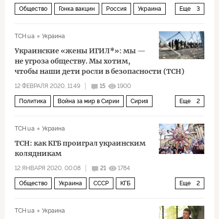
Общество
Гонка вакцин
Россия
Украина
Еще
3
Денис Шмыгаль
Спутник V
вакцинация
ТСН.ua
Украина
Украинские «жены ИГИЛ*»: мы —
не угроза обществу. Мы хотим,
чтобы наши дети росли в безопасности (ТСН)
12 ФЕВРАЛЯ 2020, 11:49
15
1900
Политика
Война за мир в Сирии
Сирия
Еще
2
Украина
ИГИЛ
ТСН.ua
Украина
ТСН: как КГБ проиграл украинским
колядникам
12 ЯНВАРЯ 2020, 00:08
21
1784
Общество
Украина
СССР
КГБ
Еще
2
Рождество
националисты
ТСН.ua
Украина