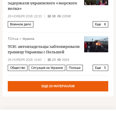
задержали украинского «морского
волка»
26 НОЯБРЯ 2018, 22:10
98
22698
Военное дело
Еще
6
Украина переносит конфликт на Азовское море
ТСН.ua
Украина
Россия
Украина
Азовское море
ВМФ РФ
ТСН: автовладельцы заблокировали
ВМС Украины
границу Украины с Польшей
26 НОЯБРЯ 2018, 13:40
23
3929
Общество
Ситуация на Украине
Польша
Еще
5
Украина
граница
автомобили
протест
таможня
ЕЩЕ 20 МАТЕРИАЛОВ