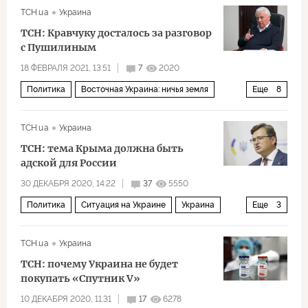
ТСН.ua
Украина
Т-84 «Оплот-М» (БМ «Оплот»)
ТСН: Кравчуку досталось за разговор
с Пушилиным
18 ФЕВРАЛЯ 2021, 13:51
7
2020
Политика
Восточная Украина: ничья земля
Еще
8
Украина
ДНР
Донбасс
Денис Пушилин
ТСН.ua
Украина
Леонид Кравчук
Дмитрий Кулеба
ТСН: тема Крыма должна быть
Алексей Арестович
Ирина Геращенко
адской для России
30 ДЕКАБРЯ 2020, 14:22
37
5550
Политика
Ситуация на Украине
Украина
Еще
3
Россия
Крым
Дмитрий Кулеба
ТСН.ua
Украина
ТСН: почему Украина не будет
покупать «Спутник V»
10 ДЕКАБРЯ 2020, 11:31
17
6278