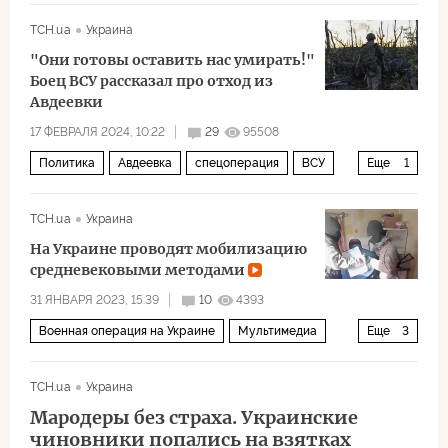
ТСН.ua
Украина
"Они готовы оставить нас умирать!"
Боец ВСУ рассказал про отход из
Авдеевки
17 ФЕВРАЛЯ 2024, 10:22
29
95508
Политика
Авдеевка
спецоперация
ВСУ
Еще
1
Украина
ТСН.ua
Украина
На Украине проводят мобилизацию
средневековыми методами
31 ЯНВАРЯ 2023, 15:39
10
4393
Военная операция на Украине
Мультимедиа
Еще
3
Алексей Данилов
мобилизация
ТСН.ua
Украина
российско-украинский конфликт
Мародеры без страха. Украинские
чиновники попались на взятках