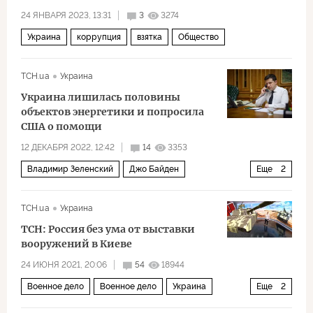
24 ЯНВАРЯ 2023, 13:31
3
3274
Украина
коррупция
взятка
Общество
ТСН.ua
Украина
Украина лишилась половины
объектов энергетики и попросила
США о помощи
12 ДЕКАБРЯ 2022, 12:42
14
3353
Владимир Зеленский
Джо Байден
Еще
2
энергетика
Экономика
ТСН.ua
Украина
ТСН: Россия без ума от выставки
вооружений в Киеве
24 ИЮНЯ 2021, 20:06
54
18944
Военное дело
Военное дело
Украина
Еще
2
Вооруженные силы Украины (ВСУ)