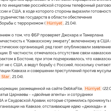
я по инициативе российской стороны телефонный разгов
сии и США, в ходе которого стороны выразили готовность
рудничества государств в области обеспечения
борьбы с терроризмом (
Hürriyet
, 21.04).
ением о том, что ФБР проверяет Джохара и Тамерлана
ичастность к "Кавказскому эмирату", включенному в США 
тических организаций, ряд газет опубликовали заявление
ции. В частности, отмечалось отсутствие связи кавказски
рактом в Бостоне, при этом подчеркивалось, что кавказск
 не с США, а ведут борьбу с Россией, поскольку считают
упации Кавказа и совершении преступлений против мусуль
,
Star
, 21.04).
формации, размещенной на сайте DebkaFile,
Hürriyet
(22.
ратья Царнаевы - «двойные агенты» и сотрудники
А и Саудовской Аравии, которые стремились проникнуть 
ганизации на Кавказе, отстаивающие идею «джихада» и