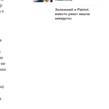
ор
Зеленский и Patriot:
 к
вместо ракет нашли
анекдоты
в
х
ие
 ее
ман
04)
в