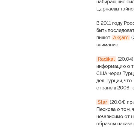
набирающие сил
Царнаевы тайно
В 2011 году Ро
быть последоват
пишет
Akşam
(
внимание.
Radikal
(20.04
информацию о т
США через Турц
дел Турции, что
стране в 2003 г
Star
(20.04) пр
Пескова о том, 
независимо от 
образом наказан