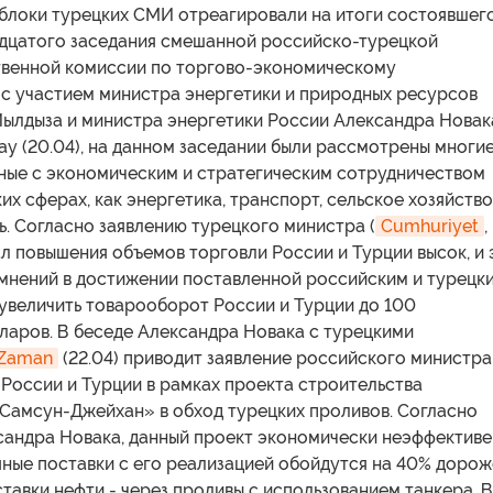
блоки турецких СМИ отреагировали на итоги состоявшег
адцатого заседания смешанной российско-турецкой
венной комиссии по торгово-экономическому
 с участием министра энергетики и природных ресурсов
Йылдыза и министра энергетики России Александра Новак
ay (20.04), на данном заседании были рассмотрены многи
нные с экономическим и стратегическим сотрудничеством
ких сферах, как энергетика, транспорт, сельское хозяйство
. Согласно заявлению турецкого министра (
Cumhuriyet
,
ал повышения объемов торговли России и Турции высок, и 
омнений в достижении поставленной российским и турецк
увеличить товарооборот России и Турции до 100
ларов. В беседе Александра Новака с турецкими
Zaman
(22.04) приводит заявление российского министра
России и Турции в рамках проекта строительства
Самсун-Джейхан» в обход турецких проливов. Согласно
сандра Новака, данный проект экономически неэффективе
ные поставки с его реализацией обойдутся на 40% дорож
тавки нефти - через проливы с использованием танкера. В