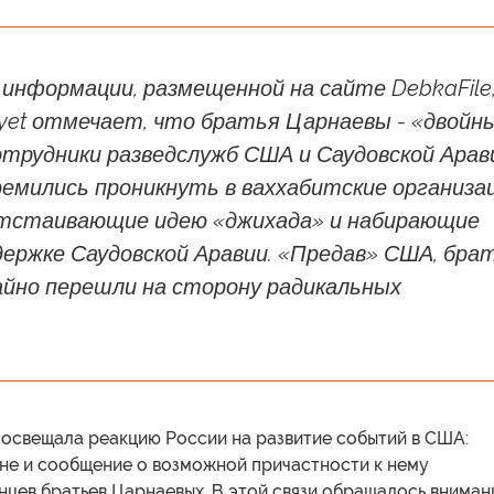
информации, размещенной на сайте DebkaFile
iyet отмечает, что братья Царнаевы - «двойн
трудники разведслужб США и Саудовской Арав
емились проникнуть в ваххабитские организа
 отстаивающие идею «джихада» и набирающие
держке Саудовской Аравии. «Предав» США, бра
йно перешли на сторону радикальных
 освещала реакцию России на развитие событий в США:
оне и сообщение о возможной причастности к нему
нцев братьев Царнаевых. В этой связи обращалось вниман