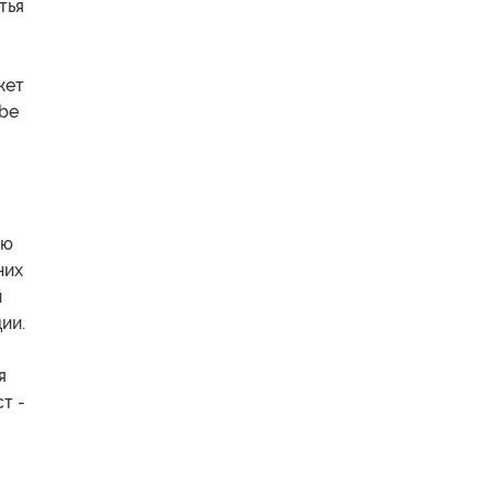
тья
жет
obe
И
ию
них
й
ии.
я
т -