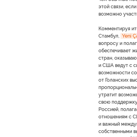
этой связи, есл
возможно участ
Комментируя ит
Стамбул,
Yeni Ç
вопросу и полаг
обеспечивает ж
стран, оказываю
и США ведут с 
возможности сох
от Голанских вы
пропорциональна
утратит возможн
свою поддержку
Россией, полага
отношениям с С
и важный междун
собственными вы