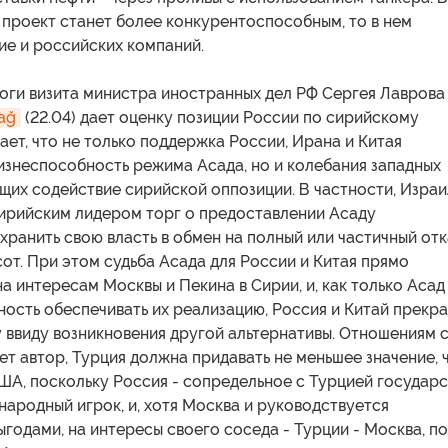
и проект станет более конкурентоспособным, то в нем
ие и российских компаний.
оги визита министра иностранных дел РФ Сергея Лаврова
ağ
(22.04) дает оценку позиции России по сирийскому
ает, что не только поддержка России, Ирана и Китая
изнеспособность режима Асада, но и колебания западных
щих содействие сирийской оппозиции. В частности, Израи
сирийским лидером торг о предоставлении Асаду
ранить свою власть в обмен на полный или частичный отк
сот. При этом судьба Асада для России и Китая прямо
 интересам Москвы и Пекина в Сирии, и, как только Асад
ость обеспечивать их реализацию, Россия и Китай прекра
 ввиду возникновения другой альтернативы. Отношениям 
ет автор, Турция должна придавать не меньшее значение, 
ША, поскольку Россия - сопредельное с Турцией государ
ародный игрок, и, хотя Москва и руководствуется
годами, на интересы своего соседа - Турции - Москва, по