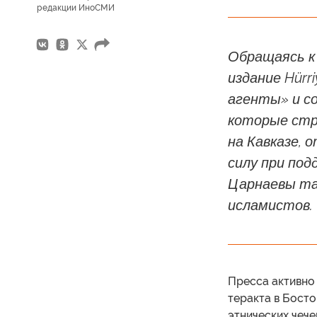
редакции ИноСМИ
Обращаясь к 
издание Hürr
агенты» и со
которые стр
на Кавказе,
силу при под
Царнаевы та
исламистов.
Пресса активно
теракта в Бост
этнических чече