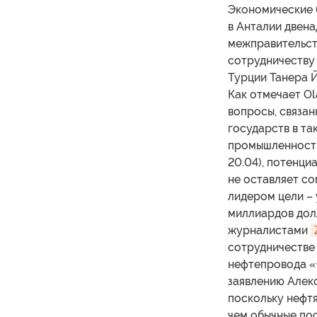
Экономические 
в Анталии двен
межправительст
сотрудничеству
Турции Танера 
Как отмечает Ol
вопросы, связа
государств в та
промышленность
20.04), потенци
не оставляет с
лидером цели – 
миллиардов дол
журналистами
сотрудничестве 
нефтепровода «
заявлению Алек
поскольку нефтя
чем обычные пос