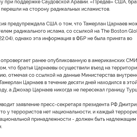
у при поддержке Саудовской Аравии. «Предав» США, бра
 перешли на сторону радикальных исламистов.
ссия предупреждала США о том, что Тамерлан Царнаев мо
елем радикального ислама, со ссылкой на The Boston Gl
22.04), однако эта информация в ФБР не была принята во
) опровергает ранее опубликованную в американских СМ
ом, что братья Царнаевы осуществили въезд на территор
ию, отмечая со ссылкой на данные Министерства внутрен
 Тамерлан Царнаев в течение десяти дней находился в это
оду, а Джохар Царнаев никогда не пересекал границу Турц
иводит заявление пресс-секретаря президента РФ Дмитри
что у террористов нет национальности, и каждый террорис
национальной принадлежности - должен быть надлежащим
.