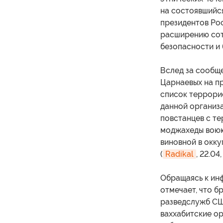
на состоявшийс
президентов Рос
расширению сот
безопасности и 
Вслед за сообщ
Царнаевых на пр
список террорис
данной организа
повстанцев с те
моджахеды воюют
виновной в окк
(
Radikal
, 22.04
Обращаясь к ин
отмечает, что б
разведслужб СШ
ваххабитские ор