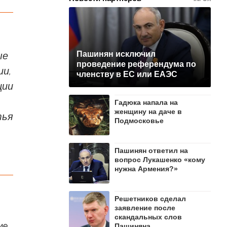
,
ые
Пашинян исключил
проведение референдума по
ии,
членству в ЕС или ЕАЭС
ции
Гадюка напала на
женщину на даче в
тья
Подмосковье
Пашинян ответил на
вопрос Лукашенко «кому
нужна Армения?»
Решетников cделал
заявление после
скандальных слов
ие
Пашиняна