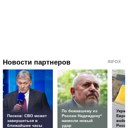
Новости партнеров
INFOX
По бежавшему из
Украи
Песков: СВО может
России Надеждину*
Европ
завершиться в
нанесли новый
войну
ближайшие часы
удар
Росс