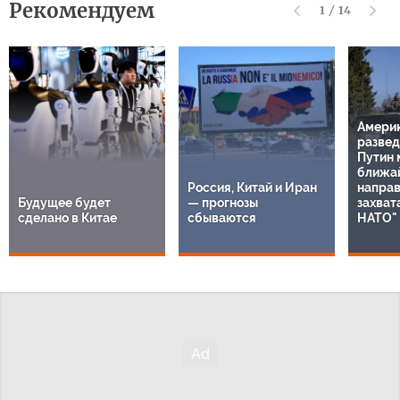
Рекомендуем
1
/
14
Амери
развед
Путин 
ближа
Россия, Китай и Иран
направ
Будущее будет
— прогнозы
захват
сделано в Китае
сбываются
НАТО"