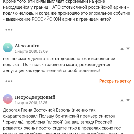
Кроме того, эти силы выглядят скромными на фоне
находящейся у границ НАТО стотысячной российской армии -
подляк-нелюдь, и когда же произошло это эпохальное событие
- выдвижение РОССИЙСКОЙ армии к границам нато?
Alexxandro
A
1 марта 2018, 13:09
нет, не смог я дочитать этот дерьмопоток в исполнении
подляка... Ds - поляк головного мозга, рекомендуется
ампутация как единственный способ излечения!
Раскрыть ветку
ПетроДворцовый
П
1 марта 2018, 13:25
Дорогая Гиена Восточной Европы (именно так
охарактеризовал Польшу британский премьер Уинстон
Черчилль), проблема "плохой" (на ваш взгляд) Россией
решается очень просто: сидите тихо в пределах своих гос
границ, занимайтесь своими делами и не пытайтесь лезть в