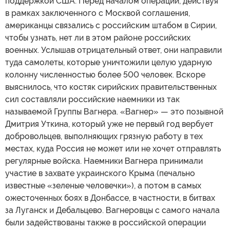
поддержкой США. Перед началом операции, действуя
в рамках заключенного с Москвой соглашения,
американцы связались с российским штабом в Сирии,
чтобы узнать, нет ли в этом районе российских
военных. Услышав отрицательный ответ, они направили
туда самолеты, которые уничтожили целую ударную
колонну численностью более 500 человек. Вскоре
выяснилось, что костяк сирийских правительственных
сил составляли российские наемники из так
называемой Группы Вагнера. «Вагнер» — это позывной
Дмитрия Уткина, который уже не первый год вербует
добровольцев, выполняющих грязную работу в тех
местах, куда Россия не может или не хочет отправлять
регулярные войска. Наемники Вагнера принимали
участие в захвате украинского Крыма (печально
известные «зеленые человечки»), а потом в самых
ожесточенных боях в Донбассе, в частности, в битвах
за Луганск и Дебальцево. Вагнеровцы с самого начала
были задействованы также в российской операции