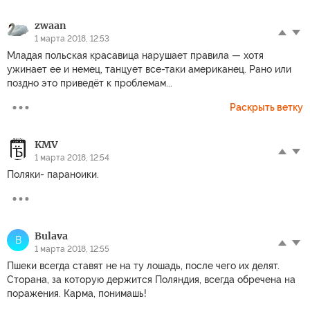
zwaan
1 марта 2018, 12:53
Младая польская красавица нарушает правила — хотя
ужинает ее и немец, танцует все-таки американец. Рано или
поздно это приведёт к проблемам...
Раскрыть ветку
KMV
1 марта 2018, 12:54
Поляки- параноики.
Bulava
B
1 марта 2018, 12:55
Пшеки всегда ставят не на ту лошадь, после чего их делят.
Сторана, за которую держится Поляндия, всегда обречена на
поражения. Карма, понимашь!