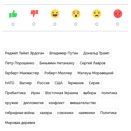
0
0
0
0
0
0
Реджеп Тайип Эрдоган
Владимир Путин
Дональд Трамп
Петр Порошенко
Биньямин Нетаньяху
Сергей Лавров
Герберт Макмастер
Роберт Мюллер
Матеуш Моравецкий
НАТО
Вагнер
Россия
США
Германия
Сирия
Прибалтика
Иран
Восточная Украина
выборы
политика
оружие
дипломатия
конфликт
вмешательство
гибридные войны
хакеры
союзники
наемники
Политика
Мировая деревня