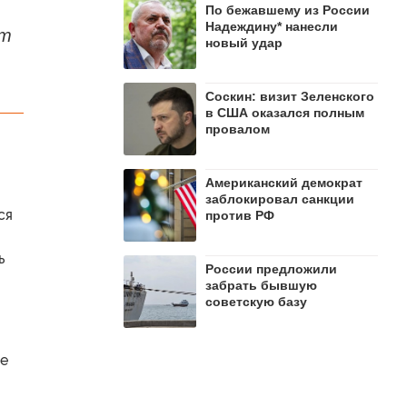
По бежавшему из России
Надеждину* нанесли
ет
новый удар
Соскин: визит Зеленского
в США оказался полным
провалом
Американский демократ
заблокировал санкции
ся
против РФ
ь
России предложили
забрать бывшую
советскую базу
де