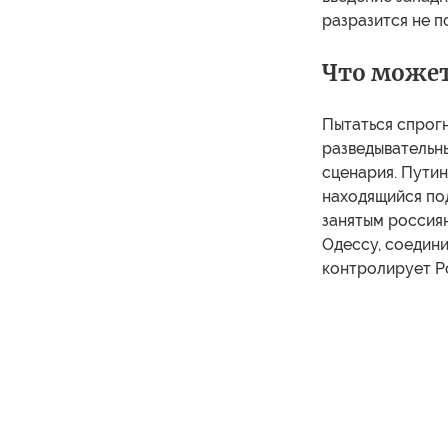
разразится не п
Что может
Пытаться спрогн
разведывательны
сценария. Путин
находящийся по
занятым россия
Одессу, соедин
контролирует Р