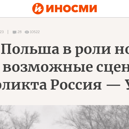
:23
28
10522
: Польша в роли 
и возможные сце
ликта Россия — 