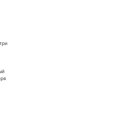
 три
ый
ря.