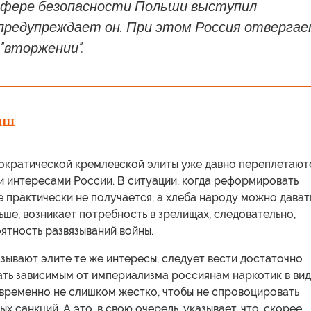
сфере безопасности Польши выступил
предупреждает он. При этом Россия отверга
 "вторжении".
аш
ократической кремлевской элиты уже давно переплетают
и интересами России. В ситуации, когда реформировать
 практически не получается, а хлеба народу можно дават
ьше, возникает потребность в зрелищах, следовательно,
ятность развязываний войны.
азывают элите те же интересы, следует вести достаточно
ать зависимым от империализма россиянам наркотик в ви
овременно не слишком жестко, чтобы не спровоцировать
х санкций. А это, в свою очередь, указывает, что, скорее,