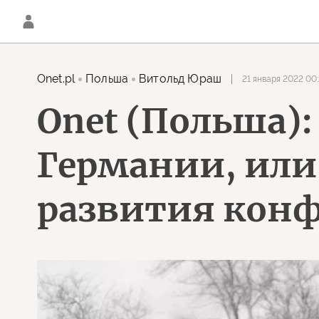
Onet.pl
Польша
Витольд Юраш
21 января 2022 00
Onet (Польша)
Германии, ил
развития конф