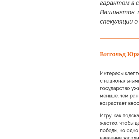
гарантом в 
Вашингтон, 
спекуляции о
Витольд Юр
Интересы клепт
с национальным
государство уже
меньше, чем ран
возрастает веро
Игру, как подск
жестко, чтобы д
победы, но одн
введение западны