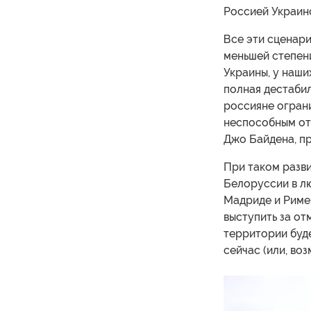
Россией Украин
Все эти сценари
меньшей степени
Украины, у наши
полная дестабил
россияне ограни
неспособным отр
Джо Байдена, пр
При таком разв
Белоруссии в лю
Мадриде и Риме 
выступить за от
территории буде
сейчас (или, во