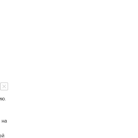
ию.
 на
ой