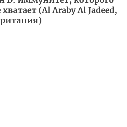
 D: иммунитет, которого
 хватает (Al Araby Al Jadeed,
британия)