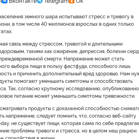
населения земного шара испытывают стресс и тревогу в
зни, в том числе 40 миллионов взрослых в одних только
атах.
мая связь между стрессом, тревогой и длительными
доровьем, такими как ожирение, депрессия, болезни серд
е преждевременной смерти. Напряжение может стать
ого выбора пищи в пользу фастфуда, способного лишь
ность и причинить дополнительный вред здоровью. Нам ну
одукты помогают уменьшить симптомы и способствовать
са. Так, согласно крупному исследованию, опубликованн
оровое питание может уменьшить симптомы тревожности.
сматривать продукты с доказанной способностью снижат
ть напряжение, следует помнить, что, согласно веб-сайту
day, не существует пищи, которая сама по себе предлага
ние проблемы тревоги и стресса, но в целом наш рацион
нь спокойствия в жизни.