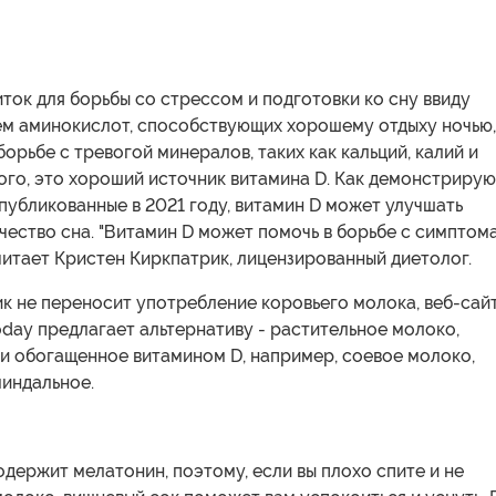
ток для борьбы со стрессом и подготовки ко сну ввиду
ем аминокислот, способствующих хорошему отдыху ночью,
борьбе с тревогой минералов, таких как кальций, калий и
ого, это хороший источник витамина D. Как демонстрирую
публикованные в 2021 году, витамин D может улучшать
чество сна. "Витамин D может помочь в борьбе с симптом
читает Кристен Киркпатрик, лицензированный диетолог.
ик не переносит употребление коровьего молока, веб-сай
day предлагает альтернативу - растительное молоко,
 и обогащенное витамином D, например, соевое молоко,
миндальное.
держит мелатонин, поэтому, если вы плохо спите и не