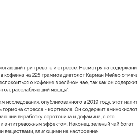
омогающий при тревоге и стрессе. Несмотря на содержани
в кофеина на 225 граммов диетолог Карман Мейер отмеча
еспокоиться о кофеине в зелёном чае, так как он содержи
нтол, расслабляющий мышцы".
м исследования, опубликованного в 2019 году, этот напи
ь гормона стресса - кортизола. Он содержит аминокисло
вающий выработку серотонина и дофамина, с его
и антитревожным эффектом. Наконец, зеленый чай богат
и веществами, влияющими на настроение.