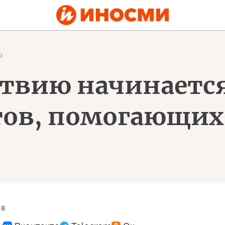
9
ствию начинается
тов, помогающих
 в