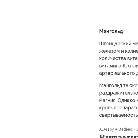
Мангольд
Швейцарский ман
железом и кали
количества вита
витамина К, отл
артериального д
Мангольд также 
раздражительнос
магния. Однако
кровь препарато
свертываемость
Al Araby Al Jadeed