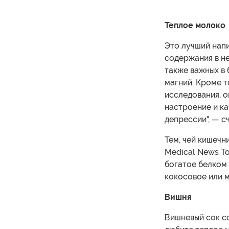
Теплое молоко
Это лучший напи
содержания в н
также важных в 
магний. Кроме т
исследования, о
настроение и ка
депрессии", — с
Тем, чей кишечн
Medical News To
богатое белком
кокосовое или 
Вишня
Вишневый сок со