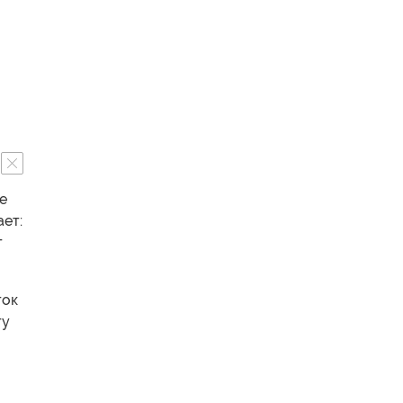
е
ет:
т
ток
ту