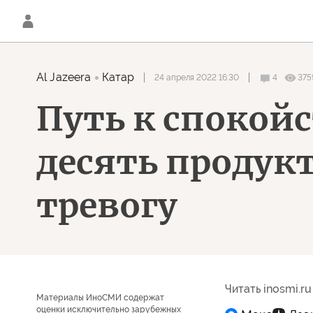
Al Jazeera
Катар
24 апреля 2022 16:30
4
375
Путь к спокой
десять продук
тревогу
Читать inosmi.ru
Материалы ИноСМИ содержат
оценки исключительно зарубежных