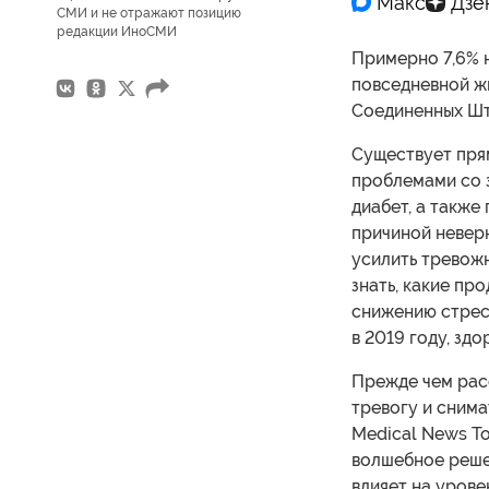
СМИ и не отражают позицию
редакции ИноСМИ
Примерно 7,6% 
повседневной жи
Соединенных Шт
Существует пря
проблемами со з
диабет, а такж
причиной неверн
усилить тревож
знать, какие пр
снижению стрес
в 2019 году, зд
Прежде чем рас
тревогу и снима
Medical News To
волшебное реше
влияет на урове