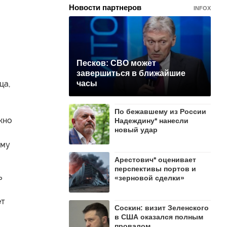
Новости партнеров
INFOX
Песков: СВО может
завершиться в ближайшие
ца,
часы
По бежавшему из России
жно
Надеждину* нанесли
новый удар
ому
Арестович* оценивает
перспективы портов и
ь
«зерновой сделки»
ет
Соскин: визит Зеленского
в США оказался полным
провалом