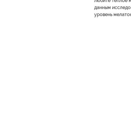
любите теплое м
данным исследо
уровень мелатон