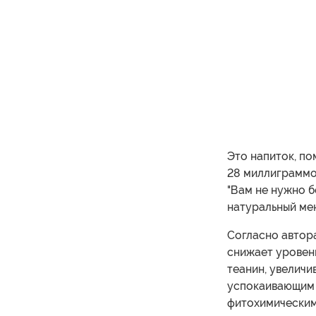
Это напиток, п
28 миллиграммо
"Вам не нужно б
натуральный ме
Согласно автора
снижает уровен
теанин, увеличи
успокаивающим 
фитохимическим