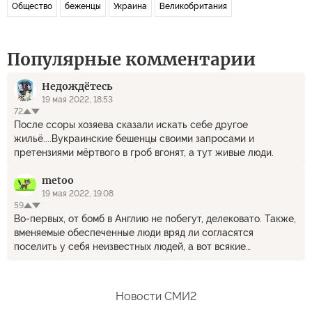
Общество
беженцы
Украина
Великобритания
Популярные комментарии
Недождётесь
19 мая 2022, 18:53
72
После ссоры хозяева сказали искать себе другое
жильё....Вукраинские бешенцы своими запросами и
претензиями мёртвого в гроб вгонят, а тут живые люди.
metoo
19 мая 2022, 19:08
59
Во-первых, от бомб в Англию не побегут, делековато. Также,
вменяемые обеспеченные люди вряд ли согласятся
поселить у себя неизвестных людей, а вот всякие
маргиналы-нищеброды в надежде на пособия, очень даже
запросто. Короче, они нашли друг друга!
Новости СМИ2