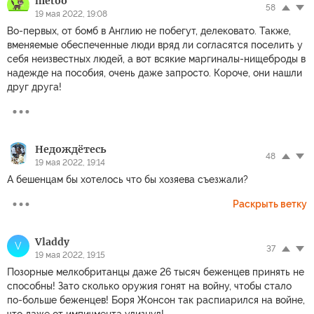
metoo
58
19 мая 2022, 19:08
Во-первых, от бомб в Англию не побегут, делековато. Также,
вменяемые обеспеченные люди вряд ли согласятся поселить у
себя неизвестных людей, а вот всякие маргиналы-нищеброды в
надежде на пособия, очень даже запросто. Короче, они нашли
друг друга!
Недождётесь
48
19 мая 2022, 19:14
А бешенцам бы хотелось что бы хозяева съезжали?
Раскрыть ветку
Vladdy
V
37
19 мая 2022, 19:15
Позорные мелкобританцы даже 26 тысяч беженцев принять не
способны! Зато сколько оружия гонят на войну, чтобы стало
по-больше беженцев! Боря Жонсон так распиарился на войне,
что даже от импичмента улизнул!