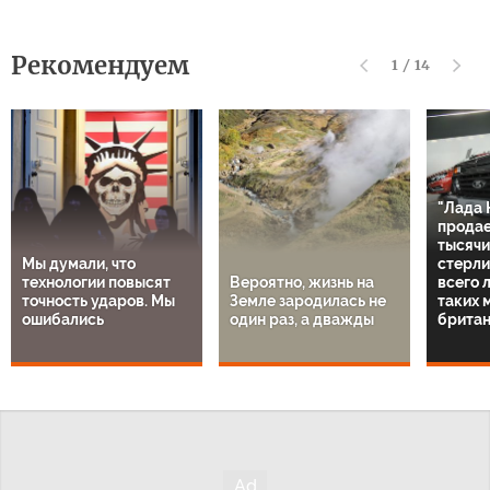
Рекомендуем
1
/
14
"Лада 
продае
тысячи
Мы думали, что
стерли
технологии повысят
Вероятно, жизнь на
всего 
точность ударов. Мы
Земле зародилась не
таких 
ошибались
один раз, а дважды
британ