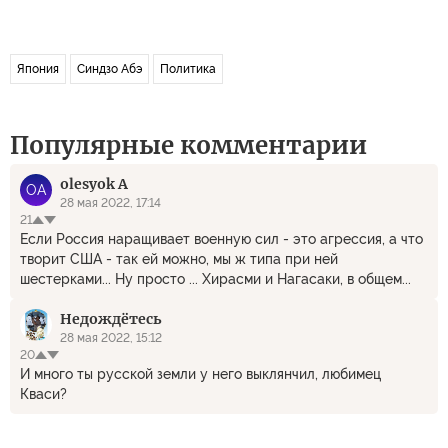
Япония
Синдзо Абэ
Политика
Популярные комментарии
olesyok А
OА
28 мая 2022, 17:14
21
Если Россия наращивает военную сил - это агрессия, а что
творит США - так ей можно, мы ж типа при ней
шестерками... Ну просто ... Хирасми и Нагасаки, в общем...
Недождётесь
28 мая 2022, 15:12
20
И много ты русской земли у него выклянчил, любимец
Кваси?