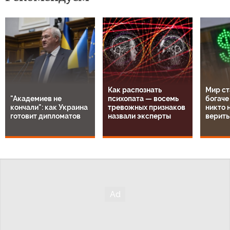
Как распознать
Мир ст
"Академиев не
психопата — восемь
богаче
кончали": как Украина
тревожных признаков
никто н
готовит дипломатов
назвали эксперты
верить