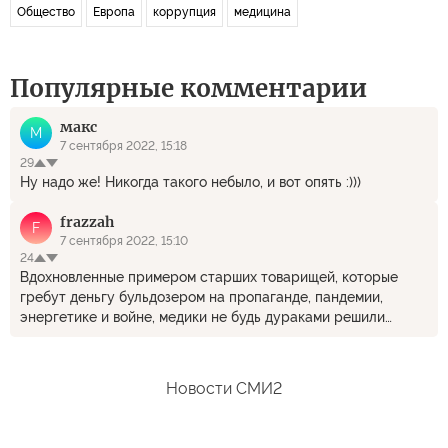
Общество
Европа
коррупция
медицина
Популярные комментарии
макс
М
7 сентября 2022, 15:18
29
Ну надо же! Никогда такого небыло, и вот опять :)))
frazzah
F
7 сентября 2022, 15:10
24
Вдохновленные примером старших товарищей, которые
гребут деньгу бульдозером на пропаганде, пандемии,
энергетике и войне, медики не будь дураками решили
урвать кусок от праздничного пирога демократии.
Недоумение геббельс-медиа выглядит уже привычно
циничным.
Новости СМИ2