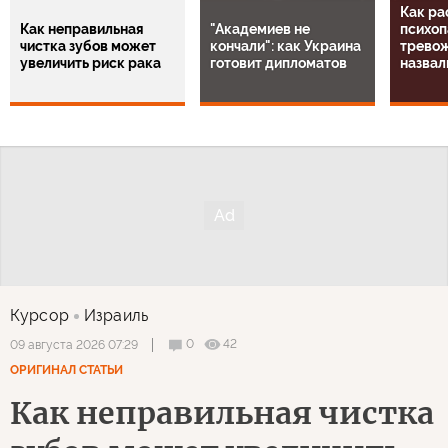
Как ра
Как неправильная
"Академиев не
психоп
чистка зубов может
кончали": как Украина
тревож
увеличить риск рака
готовит дипломатов
назвал
Курсор
Израиль
0
42
09 августа 2026 07:29
ОРИГИНАЛ СТАТЬИ
Как неправильная чистка