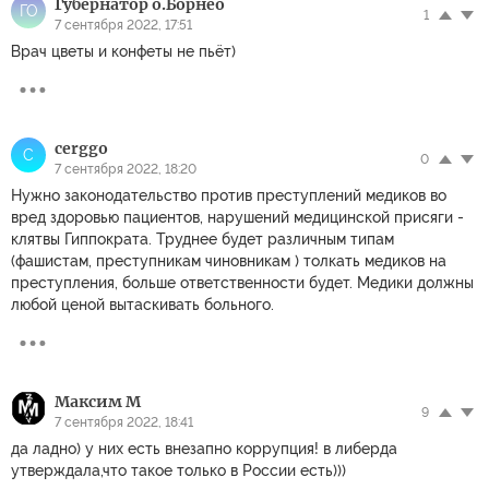
Губернатор о.Борнео
ГО
1
7 сентября 2022, 17:51
Врач цветы и конфеты не пьёт)
cerggo
C
0
7 сентября 2022, 18:20
Нужно законодательство против преступлений медиков во
вред здоровью пациентов, нарушений медицинской присяги -
клятвы Гиппократа. Труднее будет различным типам
(фашистам, преступникам чиновникам ) толкать медиков на
преступления, больше ответственности будет. Медики должны
любой ценой вытаскивать больного.
Максим М
9
7 сентября 2022, 18:41
да ладно) у них есть внезапно коррупция! в либерда
утверждала,что такое только в России есть)))