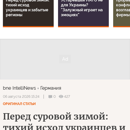
Перед суровой зимой:
Устаревшая НАТО не
прорыв
тихий исход
для Украины?
конфли
украинцев и забытые
"Залужный играет на
возгла
регионы
эмоциях"
фирмы
bne IntelliNews
Германия
0
427
06 августа 2026 15:24
ОРИГИНАЛ СТАТЬИ
Перед суровой зимой:
тихий исход украинцев и