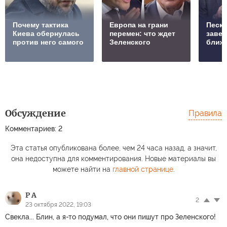
Почему тактика
Европа на грани
Песко
Киева обернулась
перемен: что ждет
заве
против него самого
Зеленского
ближ
Обсуждение
Правила
Комментариев: 2
Эта статья опубликована более, чем 24 часа назад, а значит,
она недоступна для комментирования. Новые материалы вы
можете найти на
главной странице
.
P A
2
23 октября 2022, 19:03
Свекла... Блин, а я-то подумал, что они пишут про Зеленского!