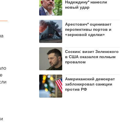
Надеждину* нанесли
новый удар
Арестович* оценивает
перспективы портов и
«зерновой сделки»
ма
Соскин: визит Зеленского
в США оказался полным
провалом
ало
е
Американский демократ
сли
заблокировал санкции
против РФ
ти