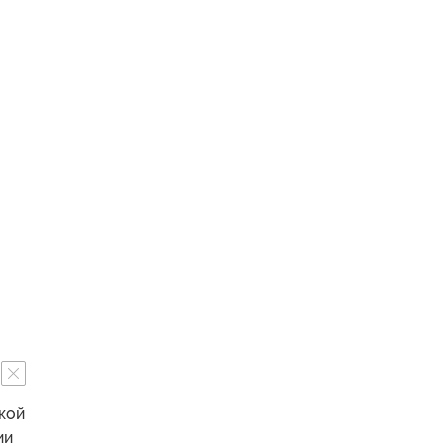
кой
ии