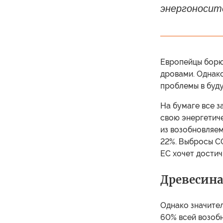
энергоносит
Европейцы борю
дровами. Однак
проблемы в буду
На бумаге все 
свою энергетиче
из возобновляем
22%. Выбросы C
ЕС хочет достич
Древесина
Однако значител
60% всей возобн