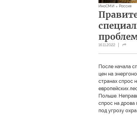
ИноСМИ
Россия
Правите
специа
проблем
16.11.2022
После начала сп
цен на энергон
странах спрос н
европейских лес
Польше. Неправ
спрос на дрова 
под угрозу охра