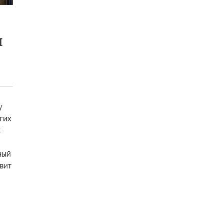
я
у
гих
х
ный
вит