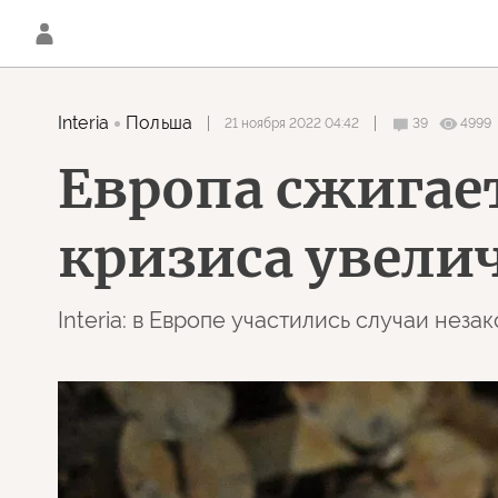
Interia
Польша
21 ноября 2022 04:42
39
4999
Европа сжигает
кризиса увелич
Interia: в Европе участились случаи нез