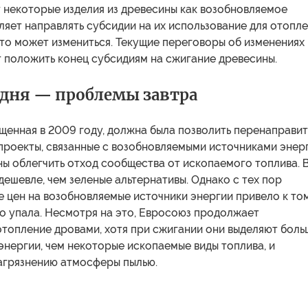
 некоторые изделия из древесины как возобновляемое
ляет направлять субсидии на их использование для отопл
то может измениться. Текущие переговоры об изменениях 
 положить конец субсидиям на сжигание древесины.
одня — проблемы завтра
щенная в 2009 году, должна была позволить перенаправит
проекты, связанные с возобновляемыми источниками энерг
ы облегчить отход сообщества от ископаемого топлива. 
дешевле, чем зеленые альтернативы. Однако с тех пор
 цен на возобновляемые источники энергии привело к том
ко упала. Несмотря на это, Евросоюз продолжает
отопление дровами, хотя при сжигании они выделяют боль
энергии, чем некоторые ископаемые виды топлива, и
агрязнению атмосферы пылью.