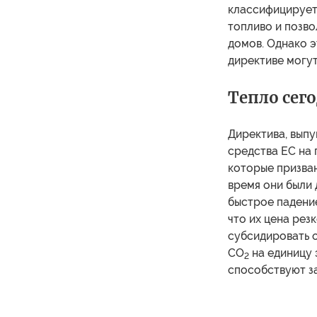
классифицирует
топливо и позво
домов. Однако э
директиве могут
Тепло сег
Директива, выпу
средства ЕС на 
которые призван
время они были 
быстрое падение
что их цена рез
субсидировать 
CO
на единицу 
2
способствуют з