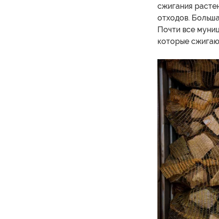
сжигания растен
отходов. Больша
Почти все муни
которые сжигаю