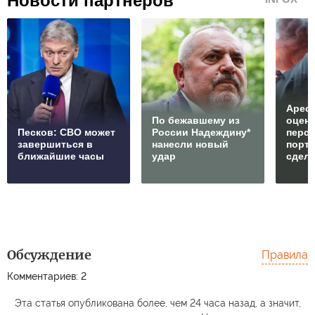
Новости партнеров
Арест
По бежавшему из
оцен
Песков: СВО может
России Надеждину*
перс
завершиться в
нанесли новый
порто
ближайшие часы
удар
сдел
Обсуждение
Правила
Комментариев: 2
Эта статья опубликована более, чем 24 часа назад, а значит,