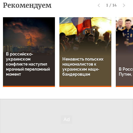
Рекомендуем
1
/
14
В российско-
украинском
Ненависть польских
конфликте наступил
националистов к
мрачный переломный
украинским наци-
В Росс
момент
бандеровцам
Путин, 