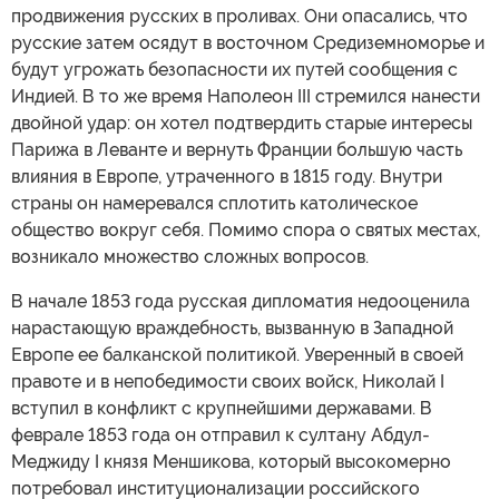
продвижения русских в проливах. Они опасались, что
русские затем осядут в восточном Средиземноморье и
будут угрожать безопасности их путей сообщения с
Индией. В то же время Наполеон III стремился нанести
двойной удар: он хотел подтвердить старые интересы
Парижа в Леванте и вернуть Франции большую часть
влияния в Европе, утраченного в 1815 году. Внутри
страны он намеревался сплотить католическое
общество вокруг себя. Помимо спора о святых местах,
возникало множество сложных вопросов.
В начале 1853 года русская дипломатия недооценила
нарастающую враждебность, вызванную в Западной
Европе ее балканской политикой. Уверенный в своей
правоте и в непобедимости своих войск, Николай I
вступил в конфликт с крупнейшими державами. В
феврале 1853 года он отправил к султану Абдул-
Меджиду I князя Меншикова, который высокомерно
потребовал институционализации российского