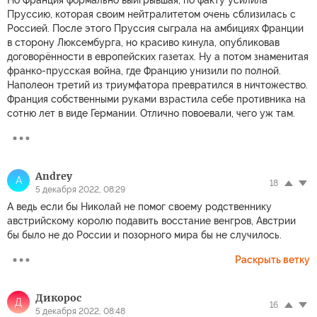
Но Франция формально выигрывшая, по факту усилила
Пруссию, которая своим нейтралитетом очень сблизилась с
Россией. После этого Пруссия сыграла на амбициях Франции
в сторону Люксембурга, но красиво кинула, опубликовав
договорённости в европейских газетах. Ну а потом знаменитая
франко-прусская война, где Францию унизили по полной.
Наполеон третий из триумфатора превратился в ничтожество.
Франция собственными руками взрастила себе противника на
сотню лет в виде Германии. Отлично повоевали, чего уж там.
Andrey
A
18
5 декабря 2022, 08:29
А ведь если бы Николай не помог своему родственнику
австрийскому королю подавить восстание венгров, Австрии
бы было не до России и позорного мира бы не случилось.
Раскрыть ветку
Дикорос
Д
16
5 декабря 2022, 08:48