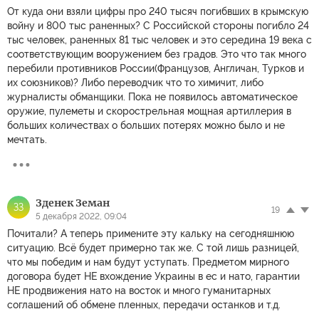
От куда они взяли цифры про 240 тысяч погибвших в крымскую
войну и 800 тыс раненных? С Российской стороны погибло 24
тыс человек, раненных 81 тыс человек и это середина 19 века с
соответствующим вооружением без градов. Это что так много
перебили противников России(Французов, Англичан, Турков и
их союзников)? Либо переводчик что то химичит, либо
журналисты обманщики. Пока не появилось автоматическое
оружие, пулеметы и скорострельная мощная артиллерия в
больших количествах о больших потерях можно было и не
мечтать.
Зденек Земан
ЗЗ
19
5 декабря 2022, 09:04
Почитали? А теперь примените эту кальку на сегодняшнюю
ситуацию. Всё будет примерно так же. С той лишь разницей,
что мы победим и нам будут уступать. Предметом мирного
договора будет НЕ вхождение Украины в ес и нато, гарантии
НЕ продвижения нато на восток и много гуманитарных
соглашений об обмене пленных, передачи останков и т.д.