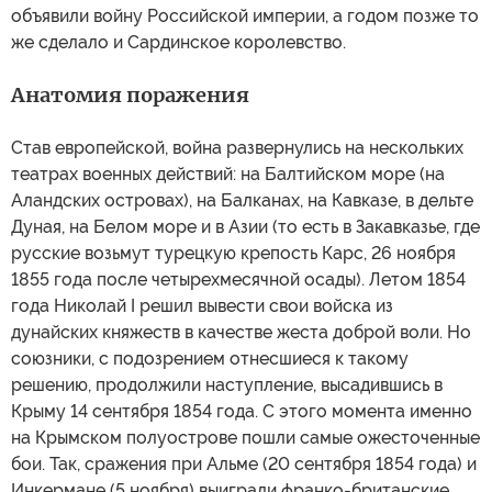
объявили войну Российской империи, а годом позже то
же сделало и Сардинское королевство.
Анатомия поражения
Став европейской, война развернулись на нескольких
театрах военных действий: на Балтийском море (на
Аландских островах), на Балканах, на Кавказе, в дельте
Дуная, на Белом море и в Азии (то есть в Закавказье, где
русские возьмут турецкую крепость Карс, 26 ноября
1855 года после четырехмесячной осады). Летом 1854
года Николай I решил вывести свои войска из
дунайских княжеств в качестве жеста доброй воли. Но
союзники, с подозрением отнесшиеся к такому
решению, продолжили наступление, высадившись в
Крыму 14 сентября 1854 года. С этого момента именно
на Крымском полуострове пошли самые ожесточенные
бои. Так, сражения при Альме (20 сентября 1854 года) и
Инкермане (5 ноября) выиграли франко-британские