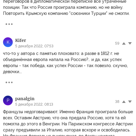
переговоров в дипломатической переписке все утраченные
позиции. Так что Россия проиграла компанию, но не войну.
Повторить Крымскую компанию "союзники Турции" не смогли.
Kifer
K
59
5 декабря 2022, 07:53
что-то у автора с памятью плоховато: а разве в 1812 г. не
объединённая европа напала на Россию?.. и да, как успех
европы - так победа, как успех России - так повезло. скучно,
девочки...
panalgin
P
38
5 декабря 2022, 08:13
Французы недоговаривают. Именно Франция проиграла больше
всех. Оставим Австрию, что она предала Россию, хотя та ей
помогла до этого в Венгрии. На Парижском конгрессе Австрии
сразу предъявили за Италию, которая вскоре и освободилась.