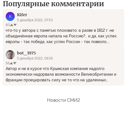
Популярные комментарии
Kifer
K
5 декабря 2022, 07:53
60
что-то у автора с памятью плоховато: а разве в 1812 г. не
объединённая европа напала на Россию?.. и да, как успех
европы - так победа, как успех России - так повезло.
скучно, девочки...
bot_1975
5 декабря 2022, 06:55
56
Автор и не в курсе что Крымская компания надолго
экономически надорвала возможности Великобритании и
Франции проецировать силу не то что на удаленных
театрах военных действий но и возле своих границ. И
Российская Империя через считанные годы подведя войска
вернула в ходе переговоров в дипломатической переписке
Новости СМИ2
все утраченные позиции. Так что Россия проиграла
компанию, но не войну. Повторить Крымскую компанию
"союзники Турции" не смогли.