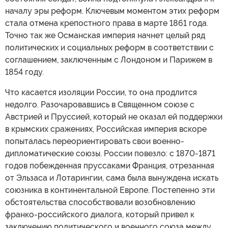
началу эры реформ. Ключевым моментом этих реформ
стала отмена крепостного права в марте 1861 года.
Точно так же Османская империя начнет целый ряд
политических и социальных реформ в соответствии с
соглашением, заключенным с Лондоном и Парижем в
1854 году.
Что касается изоляции России, то она продлится
недолго. Разочаровавшись в Священном союзе с
Австрией и Пруссией, который не оказал ей поддержки
в крымских сражениях, Российская империя вскоре
попыталась переориентировать свои военно-
дипломатические союзы. России повезло: с 1870-1871
годов побежденная пруссаками Франция, отрезанная
от Эльзаса и Лотарингии, сама была вынуждена искать
союзника в континентальной Европе. Постепенно эти
обстоятельства способствовали возобновлению
франко-российского диалога, который привел к
заключению политического и военного союза между