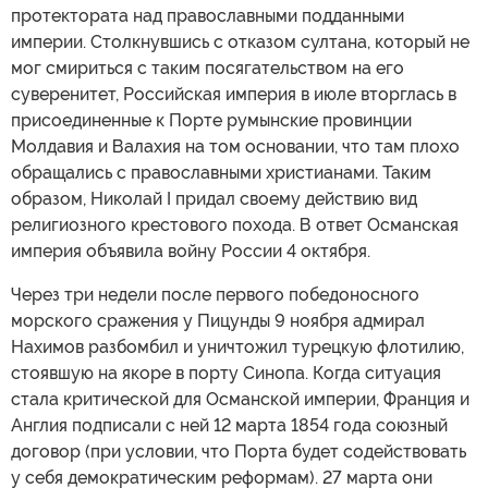
протектората над православными подданными
империи. Столкнувшись с отказом султана, который не
мог смириться с таким посягательством на его
суверенитет, Российская империя в июле вторглась в
присоединенные к Порте румынские провинции
Молдавия и Валахия на том основании, что там плохо
обращались с православными христианами. Таким
образом, Николай I придал своему действию вид
религиозного крестового похода. В ответ Османская
империя объявила войну России 4 октября.
Через три недели после первого победоносного
морского сражения у Пицунды 9 ноября адмирал
Нахимов разбомбил и уничтожил турецкую флотилию,
стоявшую на якоре в порту Синопа. Когда ситуация
стала критической для Османской империи, Франция и
Англия подписали с ней 12 марта 1854 года союзный
договор (при условии, что Порта будет содействовать
у себя демократическим реформам). 27 марта они