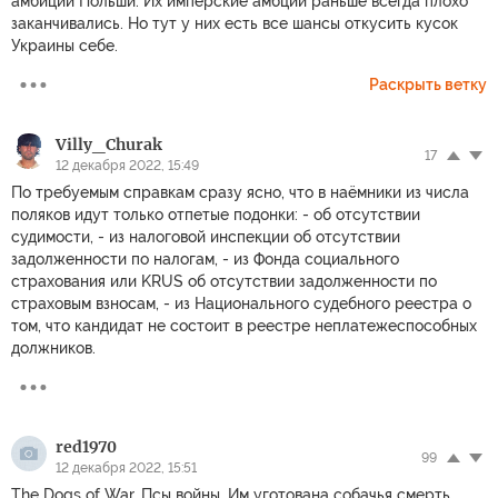
амбиции Польши. Их имперские амбции раньше всегда плохо
заканчивались. Но тут у них есть все шансы откусить кусок
Украины себе.
Раскрыть ветку
Villy_Churak
17
12 декабря 2022, 15:49
По требуемым справкам сразу ясно, что в наёмники из числа
поляков идут только отпетые подонки: - об отсутствии
судимости, - из налоговой инспекции об отсутствии
задолженности по налогам, - из Фонда социального
страхования или KRUS об отсутствии задолженности по
страховым взносам, - из Национального судебного реестра о
том, что кандидат не состоит в реестре неплатежеспособных
должников.
red1970
99
12 декабря 2022, 15:51
The Dogs of War. Псы войны. Им уготована собачья смерть.