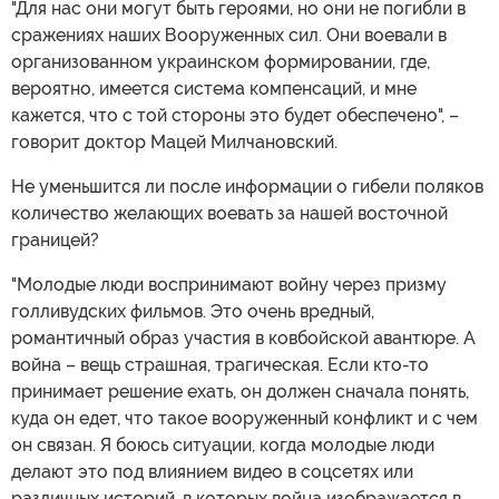
"Для нас они могут быть героями, но они не погибли в
сражениях наших Вооруженных сил. Они воевали в
организованном украинском формировании, где,
вероятно, имеется система компенсаций, и мне
кажется, что с той стороны это будет обеспечено", –
говорит доктор Мацей Милчановский.
Не уменьшится ли после информации о гибели поляков
количество желающих воевать за нашей восточной
границей?
"Молодые люди воспринимают войну через призму
голливудских фильмов. Это очень вредный,
романтичный образ участия в ковбойской авантюре. А
война – вещь страшная, трагическая. Если кто-то
принимает решение ехать, он должен сначала понять,
куда он едет, что такое вооруженный конфликт и с чем
он связан. Я боюсь ситуации, когда молодые люди
делают это под влиянием видео в соцсетях или
различных историй, в которых война изображается в