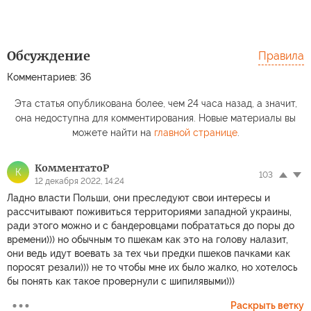
Обсуждение
Правила
Комментариев: 36
Эта статья опубликована более, чем 24 часа назад, а значит,
она недоступна для комментирования. Новые материалы вы
можете найти на
главной странице
.
КомментатоP
К
103
12 декабря 2022, 14:24
Ладно власти Польши, они преследуют свои интересы и
рассчитывают поживиться территориями западной украины,
ради этого можно и с бандеровцами побрататься до поры до
времени))) но обычным то пшекам как это на голову налазит,
они ведь идут воевать за тех чьи предки пшеков пачками как
поросят резали))) не то чтобы мне их было жалко, но хотелось
бы понять как такое провернули с шипилявыми)))
Раскрыть ветку