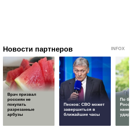
Новости партнеров
INFOX
Врач призвал
россиян не
По б
покупать
Песков: СВО может
Росс
разрезанные
завершиться в
нане
арбузы
ближайшие часы
удар