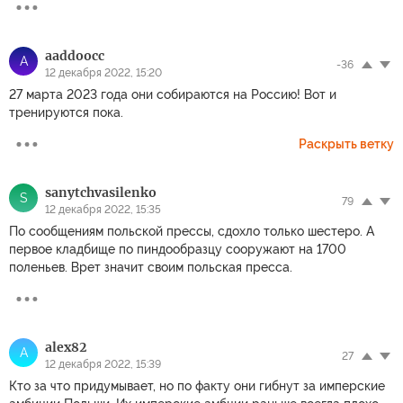
aaddoocc
A
-36
12 декабря 2022, 15:20
27 марта 2023 года они собираются на Россию! Вот и
тренируются пока.
Раскрыть ветку
sanytchvasilenko
S
79
12 декабря 2022, 15:35
По сообщениям польской прессы, сдохло только шестеро. А
первое кладбище по пиндообразцу сооружают на 1700
поленьев. Врет значит своим польская пресса.
alex82
A
27
12 декабря 2022, 15:39
Кто за что придумывает, но по факту они гибнут за имперские