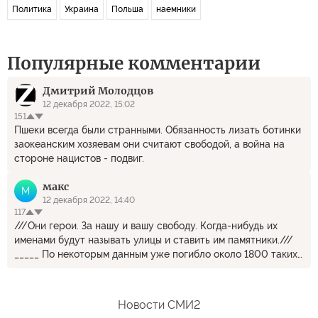
Политика
Украина
Польша
наемники
Популярные комментарии
Дмитрий Молодцов
12 декабря 2022, 15:02
151
Пшеки всегда были странными. Обязанность лизать ботинки
заокеанским хозяевам они считают свободой, а война на
стороне нацистов - подвиг.
макс
М
12 декабря 2022, 14:40
117
///Они герои. За нашу и вашу свободу. Когда-нибудь их
именами будут называть улицы и ставить им памятники.///
_____ По некоторым данным уже погибло около 1800 таких
польских "героев". И это ещё не конец. Улиц то на всех
хватит? Что то мне подсказывает, что ни о ком о них через
несколько дней после их гибели никто и не вспомнит, разве
Новости СМИ2
что кроме самых ближайших родственников. Да и что на