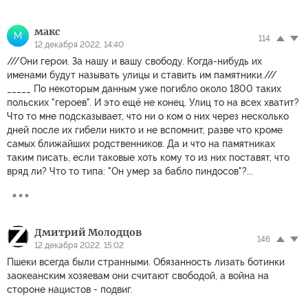
макс
М
114
12 декабря 2022, 14:40
///Они герои. За нашу и вашу свободу. Когда-нибудь их
именами будут называть улицы и ставить им памятники.///
_____ По некоторым данным уже погибло около 1800 таких
польских "героев". И это ещё не конец. Улиц то на всех хватит?
Что то мне подсказывает, что ни о ком о них через несколько
дней после их гибели никто и не вспомнит, разве что кроме
самых ближайших родственников. Да и что на памятниках
таким писать, если таковые хоть кому то из них поставят, что
вряд ли? Что то типа: "Он умер за бабло пиндосов"?...
Дмитрий Молодцов
146
12 декабря 2022, 15:02
Пшеки всегда были странными. Обязанность лизать ботинки
заокеанским хозяевам они считают свободой, а война на
стороне нацистов - подвиг.