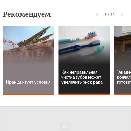
Рекомендуем
1
/
14
Как неправильная
"Акаде
чистка зубов может
кончал
Иран диктует условия
увеличить риск рака
готови