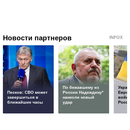
Новости партнеров
INFOX
По бежавшему из
Украи
Песков: СВО может
России Надеждину*
Европ
завершиться в
нанесли новый
войну
ближайшие часы
удар
Росс