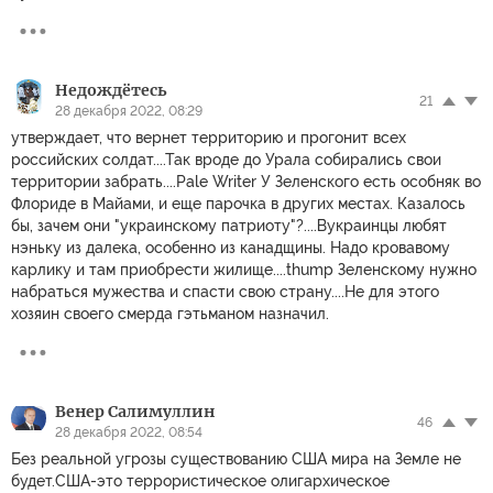
Недождётесь
21
28 декабря 2022, 08:29
утверждает, что вернет территорию и прогонит всех
российских солдат....Так вроде до Урала собирались свои
территории забрать....Pale Writer У Зеленского есть особняк во
Флориде в Майами, и еще парочка в других местах. Казалось
бы, зачем они "украинскому патриоту"?....Вукраинцы любят
нэньку из далека, особенно из канадщины. Надо кровавому
карлику и там приобрести жилище....thump Зеленскому нужно
набраться мужества и спасти свою страну....Не для этого
хозяин своего смерда гэтьманом назначил.
Венер Салимуллин
46
28 декабря 2022, 08:54
Без реальной угрозы существованию США мира на Земле не
будет.США-это террористическое олигархическое