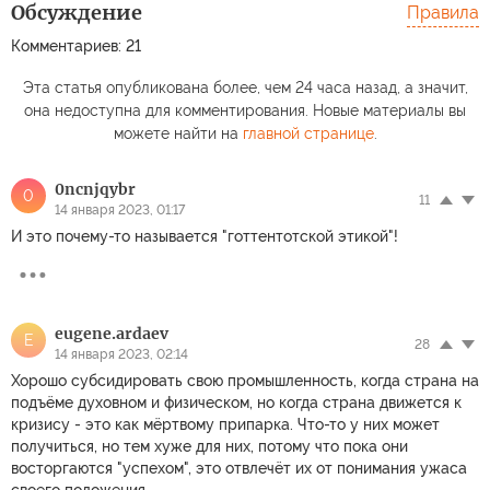
Обсуждение
Правила
Комментариев: 21
Эта статья опубликована более, чем 24 часа назад, а значит,
она недоступна для комментирования. Новые материалы вы
можете найти на
главной странице
.
0ncnjqybr
0
11
14 января 2023, 01:17
И это почему-то называется "готтентотской этикой"!
eugene.ardaev
E
28
14 января 2023, 02:14
Хорошо субсидировать свою промышленность, когда страна на
подъёме духовном и физическом, но когда страна движется к
кризису - это как мёртвому припарка. Что-то у них может
получиться, но тем хуже для них, потому что пока они
восторгаются "успехом", это отвлечёт их от понимания ужаса
своего положения.