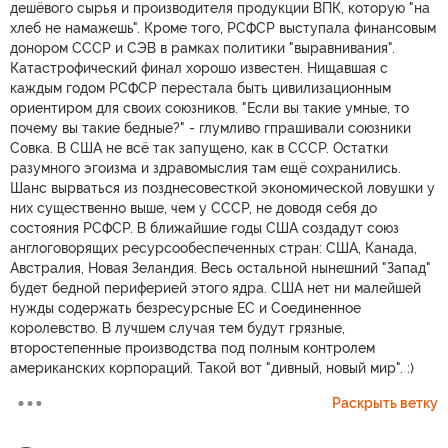
дешёвого сырья и производителя продукции ВПК, которую "на
хлеб не намажешь". Кроме того, РСФСР выступала финансовым
донором СССР и СЭВ в рамках политики "выравнивания".
Катастрофический финал хорошо известен. Нищавшая с
каждым годом РСФСР перестала быть цивилизационным
ориентиром для своих союзников. "Если вы такие умные, то
почему вы такие бедные?" - глумливо гпрашивали союзники
Совка. В США не всё так запущено, как в СССР. Остатки
разумного эгоизма и здравомыслия там ещё сохранились.
Шанс вырваться из позднесовесткой экономической ловушки у
них существенно выше, чем у СССР, не доводя себя до
состояния РСФСР. В ближайшие годы США создадут союз
англоговорящих ресурсообеспеченных стран: США, Канада,
Австралия, Новая Зеландия. Весь остальной нынешний "Запад"
будет бедной периферией этого ядра. США нет ни малейшей
нужды содержать безресурсные ЕС и Соединенное
королевство. В лучшем случая тем будут грязные,
второстепенные производства под полным контролем
американских корпораций. Такой вот "дивный, новый мир". :)
Раскрыть ветку