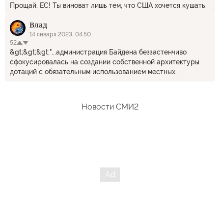
Прощай, ЕС! Ты виноват лишь тем, что США хочется кушать.
Влад
14 января 2023, 04:50
52
&gt;&gt;&gt;"...администрация Байдена беззастенчиво
сфокусировалась на создании собственной архитектуры
дотаций с обязательным использованием местных
комплектующих и материалов. В Вашингтоне многие
считают новый подход разумным и единственным способом
защитить промышленную базу США, отразить вызов со
Новости СМИ2
стороны преуспевающего Китая" ______________________
Шах и мат рыночной экономике. "Свободная" Америка
проиграла коммунистическому Китаю в экономической
эффективности. А разговоров-то было...