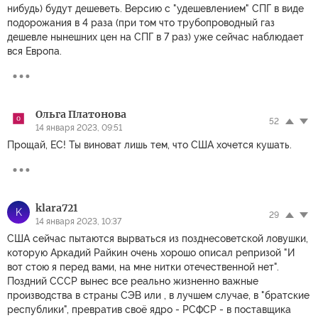
нибудь) будут дешеветь. Версию с "удешевлением" СПГ в виде
подорожания в 4 раза (при том что трубопроводный газ
дешевле нынешних цен на СПГ в 7 раз) уже сейчас наблюдает
вся Европа.
Ольга Платонова
52
14 января 2023, 09:51
Прощай, ЕС! Ты виноват лишь тем, что США хочется кушать.
klara721
K
29
14 января 2023, 10:37
США сейчас пытаются вырваться из позднесоветской ловушки,
которую Аркадий Райкин очень хорошо описал репризой "И
вот стою я перед вами, на мне нитки отечественной нет".
Поздний СССР вынес все реально жизненно важные
производства в страны СЭВ или , в лучшем случае, в "братские
республики", превратив своё ядро - РСФСР - в поставщика