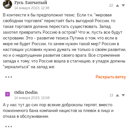
Гусь Лапчатый
22
14 января 2023, 12:38
В контексте я бы предположил тезис. Если т.н. "мировая
свободная торговля" перестаёт быть выгодной России, то
такая торговля должна перестать существовать. Запад
захотел превратить Россию в остров? Что ж, пусть все будут
островами. Это - развитие тезиса Путина о том, что если в
мире не будет России, то зачем нужен такой мир? России в
настоящих условиях нужно думать не только о своём развитии,
но и о недопущении развития своего врага. Все стремления
запада к тому, что Россия вошла в стагнацию, в упадок должны
"зеркалиться" на запад же.
Раскрыть ветку
Odin Dodin
13
14 января 2023, 13:08
А у нас тут до сих пор всякие доброколы терпят, вместо
пожизненого бана компаний нацистов за плевок в лицо и
отказа в обслуживании.