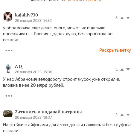
kajahiv730
8
26 января 2023, 14:32
у абрамовича еще денег много, может их и дальше
просаживать - Россия щедрая душа, без заработка не
оставит...
Раскрыть ветку
A Q
1
26 января 2023, 15:06
У нас Абрамович велодорогу строит (кусок уже открыли),
вложив в нее 20 млрд рублей.
Заткнись и подавай патроны
2
26 января 2023, 16:07
На стейки с айфонами для азова деньги нашлись и без труфона
с челси.