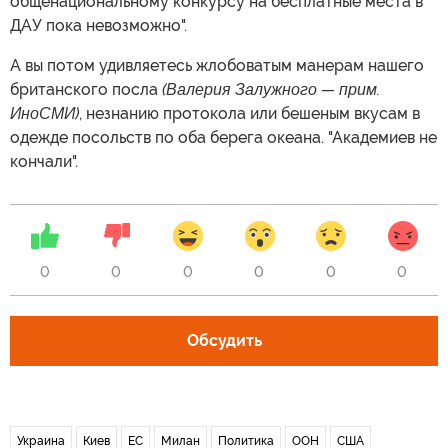
общенациональному конкурсу на бесплатные места в
ДАУ пока невозможно".
А вы потом удивляетесь жлобоватым манерам нашего
британского посла
(Валерия Залужного — прим.
ИноСМИ)
, незнанию протокола или бешеным вкусам в
одежде посольств по оба берега океана. "Академиев не
кончали".
0
0
0
0
0
0
Обсудить
Украина
Киев
ЕС
Милан
Политика
ООН
США