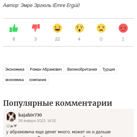
Автор: Эмре Эргюль (Emre Ergül)
8
3
22
4
0
1
Экономика
Роман Абрамович
Великобритания
Турция
экономика
компания
Популярные комментарии
kajahiv730
26 января 2023, 14:32
12
у абрамовича еще денег много, может их и дальше