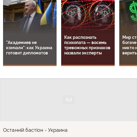
Как распознать
Мир ст
"Академиев не
психопата — восемь
богаче
кончали": как Украина
тревожных признаков
никто н
готовит дипломатов
назвали эксперты
верить
Останнiй бастiон
Украина