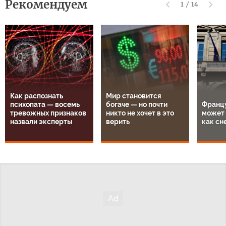
Рекомендуем
1
/
14
Как распознать
Мир становится
психопата — восемь
богаче — но почти
Францу
тревожных признаков
никто не хочет в это
может 
назвали эксперты
верить
как сн