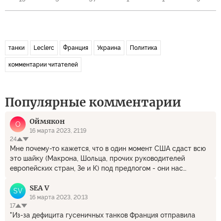
танки
Leclerc
Франция
Украина
Политика
комментарии читателей
Популярные комментарии
Оймякон
О
16 марта 2023, 21:19
24
Мне почему-то кажется, что в один момент США сдаст всю
это шайку (Макрона, Шольца, прочих руководителей
европейских стран, Зе и К) под предлогом - они нас
обманули, что на Украине демократия. А там авторитаризм,
SEA V
антисеметизм, геноцид. нацизм и пр. пр. пр... Типа, мы
SV
вообще против России ничего не имеем... Это все замутила
16 марта 2023, 20:13
17
Польша и Прибалтика... Ну и Чехия... А Украина така
"Из-за дефицита гусеничных танков Франция отправила
Украина... Там вообще одни коррупционеры, диктаторы,