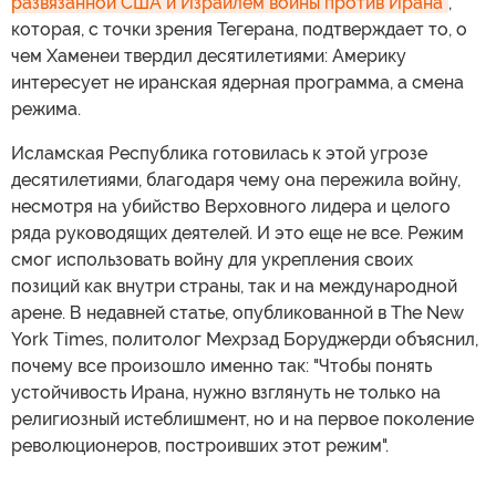
развязанной США и Израилем войны против Ирана
,
которая, с точки зрения Тегерана, подтверждает то, о
чем Хаменеи твердил десятилетиями: Америку
интересует не иранская ядерная программа, а смена
режима.
Исламская Республика готовилась к этой угрозе
десятилетиями, благодаря чему она пережила войну,
несмотря на убийство Верховного лидера и целого
ряда руководящих деятелей. И это еще не все. Режим
смог использовать войну для укрепления своих
позиций как внутри страны, так и на международной
арене. В недавней статье, опубликованной в The New
York Times, политолог Мехрзад Боруджерди объяснил,
почему все произошло именно так: "Чтобы понять
устойчивость Ирана, нужно взглянуть не только на
религиозный истеблишмент, но и на первое поколение
революционеров, построивших этот режим".