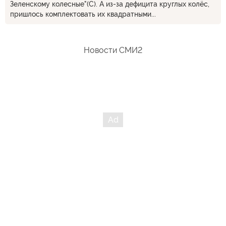
Зеленскому колесные"(С). А из-за дефицита круглых колёс,
нацики и убийцы... Они все скрывали... Ату их... И сами в
пришлось комплектовать их квадратными...
первых рядах замочат тех, кого поддерживали... Ведь если
не получается победить - надо под развалинами все
скрыть...
Новости СМИ2