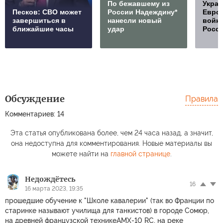
По бежавшему из
Украи
Песков: СВО может
России Надеждину*
Европ
завершиться в
нанесли новый
войну
ближайшие часы
удар
Росс
Обсуждение
Правила
Комментариев: 14
Эта статья опубликована более, чем 24 часа назад, а значит,
она недоступна для комментирования. Новые материалы вы
можете найти на
главной странице
.
Недождётесь
16
16 марта 2023, 19:35
прошедшие обучение к "Школе кавалерии" (так во Франции по
старинке называют училища для танкистов) в городе Сомюр,
на древней французской техникеAMX-10 RC, на реке