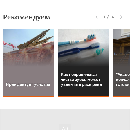
Рекомендуем
1
/
14
Как неправильная
"Акаде
чистка зубов может
кончал
Иран диктует условия
увеличить риск рака
готови