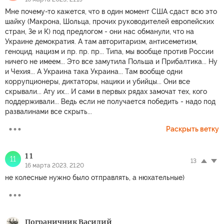
Мне почему-то кажется, что в один момент США сдаст всю это
шайку (Макрона, Шольца, прочих руководителей европейских
стран, Зе и К) под предлогом - они нас обманули, что на
Украине демократия. А там авторитаризм, антисеметизм,
геноцид. нацизм и пр. пр. пр... Типа, мы вообще против России
ничего не имеем... Это все замутила Польша и Прибалтика... Ну
и Чехия... А Украина така Украина... Там вообще одни
коррупционеры, диктаторы, нацики и убийцы... Они все
скрывали... Ату их... И сами в первых рядах замочат тех, кого
поддерживали... Ведь если не получается победить - надо под
развалинами все скрыть...
Раскрыть ветку
1 1
11
13
16 марта 2023, 21:20
не колесные нужно было отправлять, а нюхательные)
Пограничник Василий