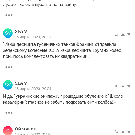
Луаре....Её бы в музей, а не на войну.
SEA V
SV
17
16 марта 2023, 20:13
"Из-за дефицита гусеничных танков Франция отправила
Зеленскому колесные"(С). А из-за дефицита круглых колёс,
пришлось комплектовать их квадратными...
SEA V
SV
10
16 марта 2023, 20:24
И да, "украинские экипажи, прошедшие обучение к "Школе
кавалерии": главное не забыть подковать енти колёса)))
Оймякон
О
24
16 марта 2023, 21:19