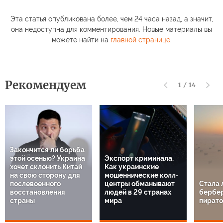
Эта статья опубликована более, чем 24 часа назад, а значит,
она недоступна для комментирования. Новые материалы вы
можете найти на
главной странице
.
Рекомендуем
1
/
14
Закончится ли борьба
этой осенью? Украина
Экспорт криминала.
хочет склонить Китай
Как украинские
на свою сторону для
мошеннические колл-
послевоенного
центры обманывают
Стала 
восстановления
людей в 29 странах
бербе
страны
мира
пират