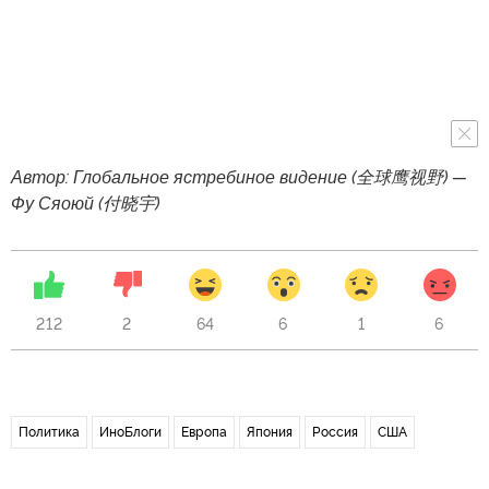
Автор: Глобальное ястребиное видение (全球鹰视野) —
Фу Сяоюй (付晓宇)
212
2
64
6
1
6
Политика
ИноБлоги
Европа
Япония
Россия
США