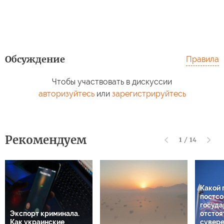
Обсуждение
Правила
Чтобы участвовать в дискуссии
авторизуйтесь
или
зарегистрируйтесь
Рекомендуем
1
/
14
Какой 
постсо
госуда
Экспорт криминала.
отстоя
Как украинские
сувере