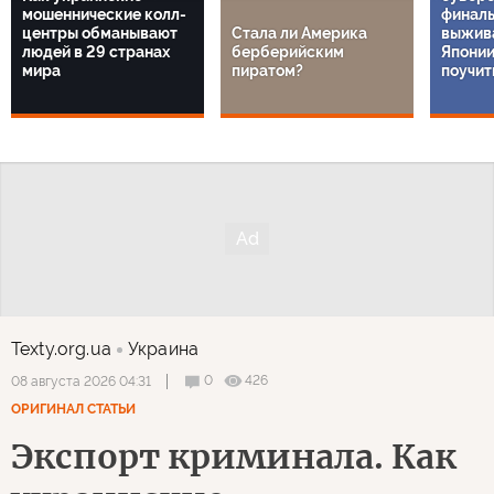
мошеннические колл-
финаль
центры обманывают
Стала ли Америка
выжива
людей в 29 странах
берберийским
Японии
мира
пиратом?
поучит
Texty.org.ua
Украина
0
426
08 августа 2026 04:31
ОРИГИНАЛ СТАТЬИ
Экспорт криминала. Как