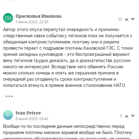
Прасковья Иванова
ПИ
12
7 июня 2023, 22:36
Автор этого опуса перепутал очередность и причинно-
следственные связи событии:у пятачков пока не получается с
обещанным контрнаступлением, поэтому они и решили
провести теракт с подрывом плотины Каховской ГЭС. С точки
зрения западных кукловодов - это беспроигрышный вариант:
вину пятачков трудно доказать, да и доказательства русских
никого не интересуют. Вследствие чего обвинять Россию
можно сколько хочешь и опять же серьезная причина в
очередной раз отодвинуть сроки контрнаступления и
попытаться втянуть в прямое военное столкновение НАТО.
Ivan Petrov
IP
3
8 июня 2023, 01:42
Вообще-то по последним данным непосредственно перед
прорывом плотины никаких взрывов вообще не было. Плотину
неоднократно обстреливали ранее, но разрушить не смогли.