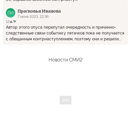
Прасковья Иванова
ПИ
7 июня 2023, 22:36
12
Автор этого опуса перепутал очередность и причинно-
следственные связи событии:у пятачков пока не получается
с обещанным контрнаступлением, поэтому они и решили
провести теракт с подрывом плотины Каховской ГЭС. С
точки зрения западных кукловодов - это беспроигрышный
вариант: вину пятачков трудно доказать, да и
Новости СМИ2
доказательства русских никого не интересуют. Вследствие
чего обвинять Россию можно сколько хочешь и опять же
серьезная причина в очередной раз отодвинуть сроки
контрнаступления и попытаться втянуть в прямое военное
столкновение НАТО.