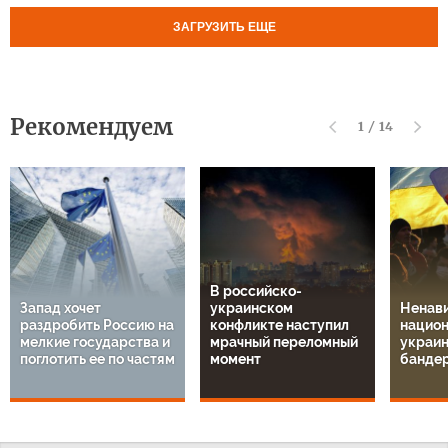
ЗАГРУЗИТЬ ЕЩЕ
Рекомендуем
1
/
14
В российско-
Запад хочет
украинском
Ненави
раздробить Россию на
конфликте наступил
национ
мелкие государства и
мрачный переломный
украин
поглотить ее по частям
момент
банде