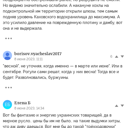
Но видимо значительно ослабили. А накануне хохлы на
подконтрольной им территории открыли шлюзы, тем самым
подняв уровень Каховского водохранилища до максимума. А
это усилило давление на поврежденную плотину и дамбу, вот
она и не выдержала.
borisov.vyacheslav2017
6
8 июня 2023, 11:11
"весной", не уточняя, когда именно — в марте или июне". Или в
сентябре. Рогули сами решат, когда у них весна! Тогда все и
будет. Разволновались, буржуины.
Елена Б
ЕБ
8 июня 2023, 14:34
Вот бы фантазию и энергию украинских товарищей, да в
мирное русло.. цены бы им не было.. на такие выдумки хитры,
что аж диву даешься. Вот мне бы до такой "трёхходовочки"