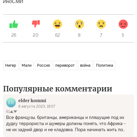
ИноСМИ.
26
20
62
8
7
5
Нигер
Мали
Россия
переворот
война
Политика
Популярные комментарии
elder kommi
EK
6 августа 2023, 18:57
61
Все французы, британцы, американцы и пляшущие под их
дудку террористы и шумеры должны понять, что Африка -
не их задний двор и не кладовка. Пора начинать жить по
средствам, а не эксплуатировать весь мир, грабить