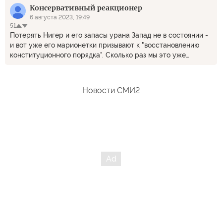
Консервативный реакционер
коренные народы и вывозить все ништяки. Жгите, товарищи,
всех интервентов.
6 августа 2023, 19:49
51
Потерять Нигер и его запасы урана Запад не в состоянии -
и вот уже его марионетки призывают к "восстановлению
конституционного порядка". Сколько раз мы это уже
видели.
Новости СМИ2