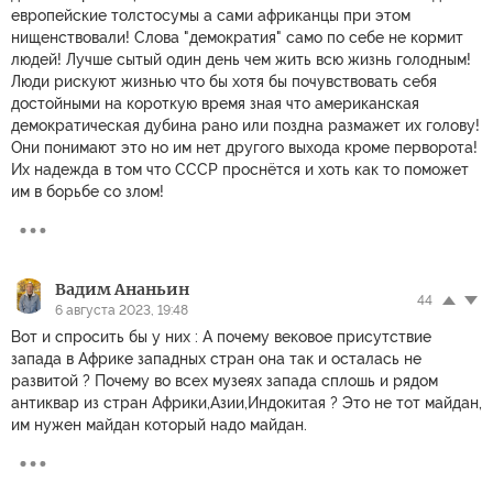
европейские толстосумы а сами африканцы при этом
нищенствовали! Слова "демократия" само по себе не кормит
людей! Лучше сытый один день чем жить всю жизнь голодным!
Люди рискуют жизнью что бы хотя бы почувствовать себя
достойными на короткую время зная что американская
демократическая дубина рано или поздна размажет их голову!
Они понимают это но им нет другого выхода кроме перворота!
Их надежда в том что СССР проснётся и хоть как то поможет
им в борьбе со злом!
Вадим Ананьин
44
6 августа 2023, 19:48
Вот и спросить бы у них : А почему вековое присутствие
запада в Африке западных стран она так и осталась не
развитой ? Почему во всех музеях запада сплошь и рядом
антиквар из стран Африки,Азии,Индокитая ? Это не тот майдан,
им нужен майдан который надо майдан.