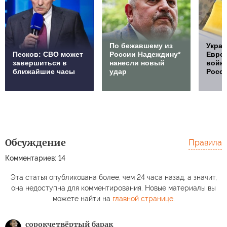
По бежавшему из
Украи
Песков: СВО может
России Надеждину*
Европ
завершиться в
нанесли новый
войну
ближайшие часы
удар
Росс
Обсуждение
Правила
Комментариев: 14
Эта статья опубликована более, чем 24 часа назад, а значит,
она недоступна для комментирования. Новые материалы вы
можете найти на
главной странице
.
сорокчетвёртый барак