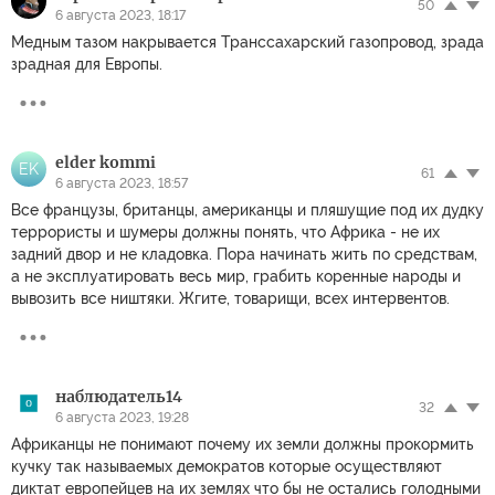
50
6 августа 2023, 18:17
Медным тазом накрывается Транссахарский газопровод, зрада
зрадная для Европы.
elder kommi
EK
61
6 августа 2023, 18:57
Все французы, британцы, американцы и пляшущие под их дудку
террористы и шумеры должны понять, что Африка - не их
задний двор и не кладовка. Пора начинать жить по средствам,
а не эксплуатировать весь мир, грабить коренные народы и
вывозить все ништяки. Жгите, товарищи, всех интервентов.
наблюдатель14
32
6 августа 2023, 19:28
Африканцы не понимают почему их земли должны прокормить
кучку так называемых демократов которые осуществляют
диктат европейцев на их землях что бы не остались голодными