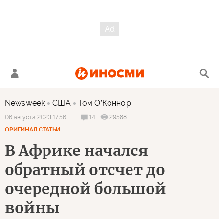
Newsweek
США
Том О’Коннор
14
29588
06 августа 2023 17:56
ОРИГИНАЛ СТАТЬИ
В Африке начался
обратный отсчет до
очередной большой
войны